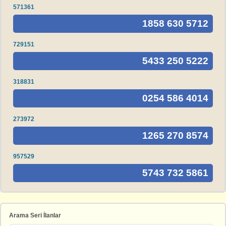
571361
1858 630 5712
729151
5433 250 5222
318831
0254 586 4014
273972
1265 270 8574
957529
5743 732 5861
Arama Seri İlanlar