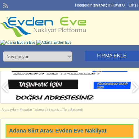
Hoşgeldin
ziyaretçi!
[
Kayıt Ol
|
Giriş
]
FIRMA EKLE
Anasayfa
»
Mesajlar "adana siirt nakliyat"ile etiketlendi
Adana Siirt Arası Evden Eve Nakliyat