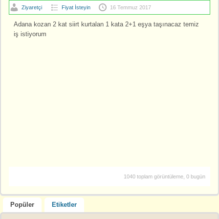
Ziyaretçi
Fiyat İsteyin
16 Temmuz 2017
Adana kozan 2 kat siirt kurtalan 1 kata 2+1 eşya taşınacaz temiz
iş istiyorum
1040 toplam görüntüleme, 0 bugün
Popüler
Etiketler