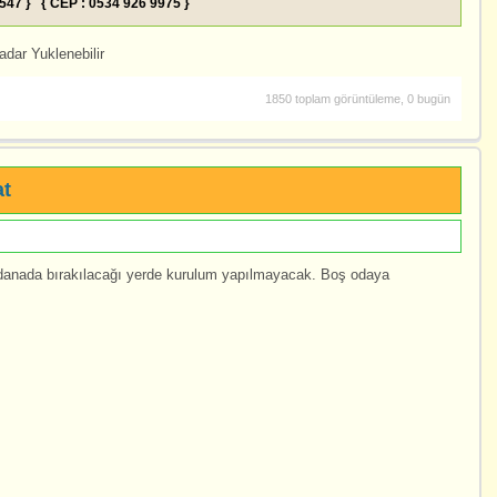
3547 } { CEP : 0534 926 9975 }
dar Yuklenebilir
1850 toplam görüntüleme, 0 bugün
at
danada bırakılacağı yerde kurulum yapılmayacak. Boş odaya