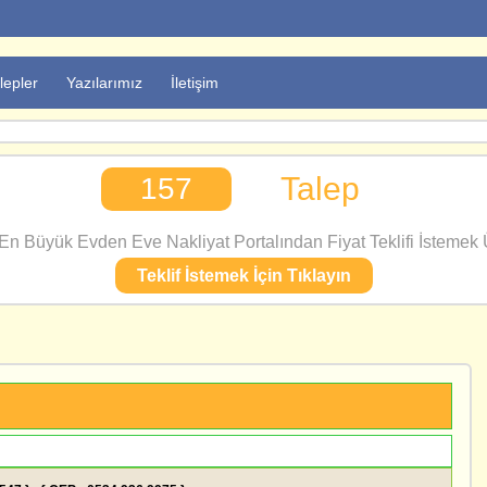
lepler
Yazılarımız
İletişim
Talep
157
n Büyük Evden Eve Nakliyat Portalından Fiyat Teklifi İstemek Ü
Teklif İstemek İçin Tıklayın