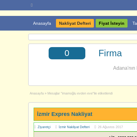
Anasayfa
Nakliyat Defteri
Fiyat İsteyin
Ta
Firma
0
Adana'nın E
Anasayfa
»
Mesajlar "imamoğlu evden eve"ile etiketlendi
İzmir Expres Nakliyat
Ziyaretçi
İzmir Nakliyat Defteri
26 Ağustos 2017