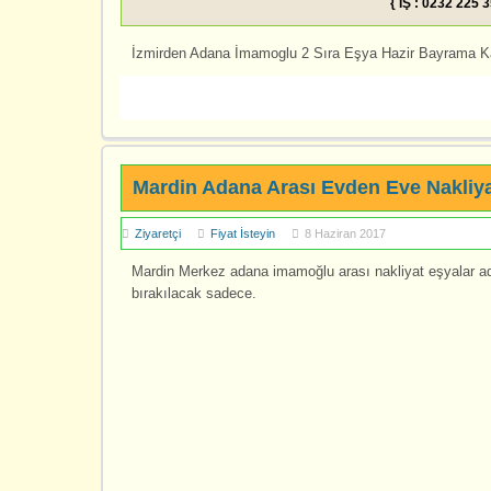
{ İŞ : 0232 225 
İzmirden Adana İmamoglu 2 Sıra Eşya Hazir Bayrama Ka
Mardin Adana Arası Evden Eve Nakliy
Ziyaretçi
Fiyat İsteyin
8 Haziran 2017
Mardin Merkez adana imamoğlu arası nakliyat eşyalar a
bırakılacak sadece.