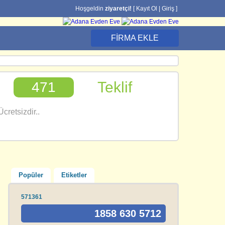
Hoşgeldin
ziyaretçi!
[
Kayıt Ol
|
Giriş
]
FIRMA EKLE
Teklif
471
cretsizdir..
Popüler
Etiketler
571361
1858 630 5712