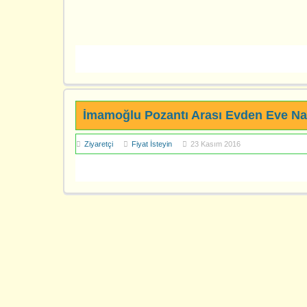
İmamoğlu Pozantı Arası Evden Eve Na
Ziyaretçi
Fiyat İsteyin
23 Kasım 2016