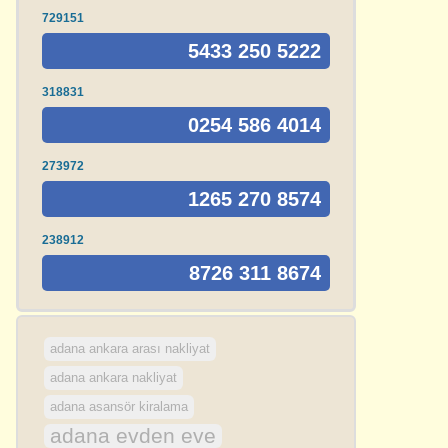
729151
5433 250 5222
318831
0254 586 4014
273972
1265 270 8574
238912
8726 311 8674
adana ankara arası nakliyat
adana ankara nakliyat
adana asansör kiralama
adana evden eve