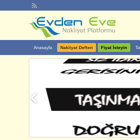
Anasayfa
Nakliyat Defteri
Fiyat İsteyin
Ta