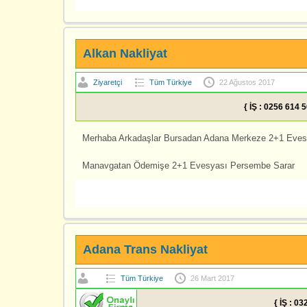
Alkan Nakliyat
Ziyaretçi
Tüm Türkiye
22 Ağustos 2017
{ İŞ : 0256 614 
Merhaba Arkadaşlar Bursadan Adana Merkeze 2+1 Eve
Manavgatan Ödemişe 2+1 Evesyası Persembe Sarar
Adana Trans Nakliyat
Tüm Türkiye
26 Mart 2017
{ İŞ : 0