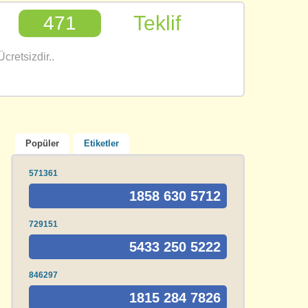
Teklif
471
cretsizdir..
Popüler
Etiketler
571361
1858 630 5712
729151
5433 250 5222
846297
1815 284 7826