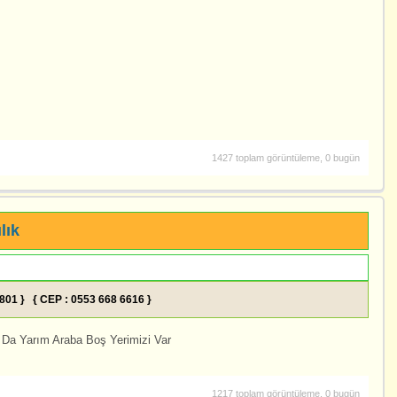
1427 toplam görüntüleme, 0 bugün
lık
2801 } { CEP : 0553 668 6616 }
Da Yarım Araba Boş Yerimizi Var
1217 toplam görüntüleme, 0 bugün