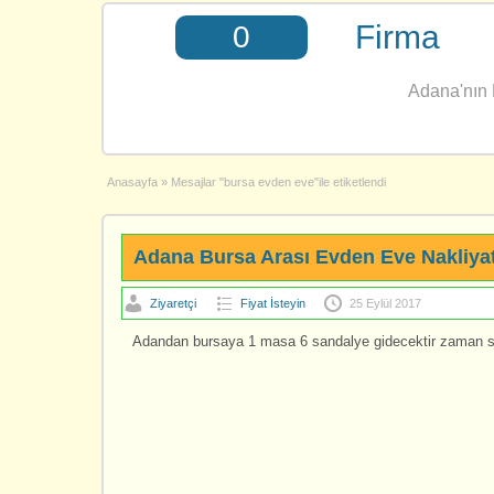
Firma
0
Adana'nın E
Anasayfa
»
Mesajlar "bursa evden eve"ile etiketlendi
Adana Bursa Arası Evden Eve Nakliya
Ziyaretçi
Fiyat İsteyin
25 Eylül 2017
Adandan bursaya 1 masa 6 sandalye gidecektir zaman sıkı