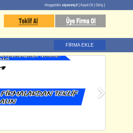
Hoşgeldin
ziyaretçi!
[
Kayıt Ol
|
Giriş
]
FIRMA EKLE