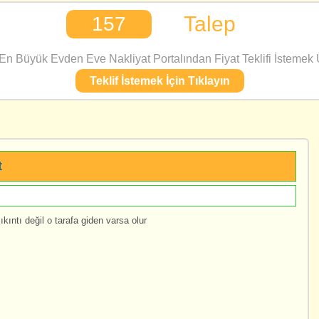
Talep
157
n Büyük Evden Eve Nakliyat Portalından Fiyat Teklifi İstemek Ü
Teklif İstemek İçin Tıklayın
t
ntı değil o tarafa giden varsa olur