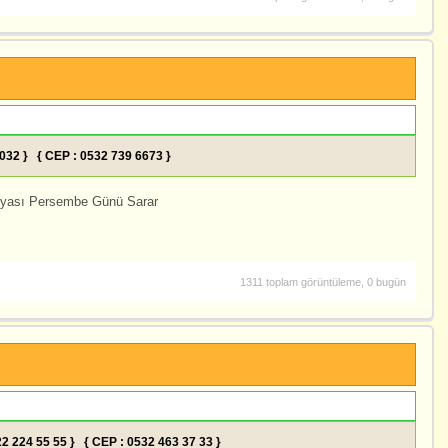
5032 } { CEP : 0532 739 6673 }
syası Persembe Günü Sarar
1311 toplam görüntüleme, 0 bugün
322 224 55 55 } { CEP : 0532 463 37 33 }