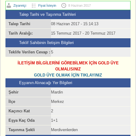
Ziyaretçi
Fiyat İsteyin
8 Haziran 2017
Talep Tarihi ve Taşınma Tarihleri
Talep Tarihi
08 Haziran 2017 - 15:14:13
Tarih Aralığı:
15 Temmuz 2017 - 20 Temmuz 2017
Teklif Sahibinin İletişim Bilgileri
Teklife Verilen Cevap :
5
İLETIŞIM BILGILERINI GÖREBILMEK IÇIN GOLD ÜYE
OLMALISINIZ
GOLD ÜYE OLMAK IÇIN TIKLAYINIZ
Eşyanın Alınacağı Yer Bilgileri
Şehir
Mardin
İlçe
Merkez
Kaçıncı Kat
2
Eşya Kaç Oda
1+1
Taşınma Şekli
Merdivenlerden