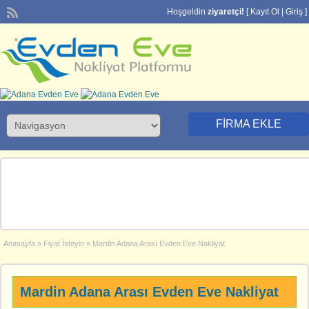
Hoşgeldin
ziyaretçi!
[
Kayıt Ol
|
Giriş
]
FIRMA EKLE
Anasayfa
»
Fiyat İsteyin
»
Mardin Adana Arası Evden Eve Nakliyat
Mardin Adana Arası Evden Eve Nakliyat