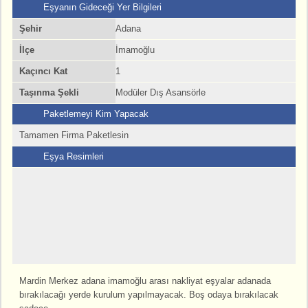
Eşyanın Gideceği Yer Bilgileri
Şehir
Adana
İlçe
İmamoğlu
Kaçıncı Kat
1
Taşınma Şekli
Modüler Dış Asansörle
Paketlemeyi Kim Yapacak
Tamamen Firma Paketlesin
Eşya Resimleri
Mardin Merkez adana imamoğlu arası nakliyat eşyalar adanada
bırakılacağı yerde kurulum yapılmayacak. Boş odaya bırakılacak