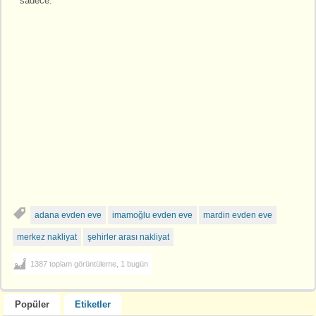
sadece.
adana evden eve
imamoğlu evden eve
mardin evden eve
merkez nakliyat
şehirler arası nakliyat
1387 toplam görüntüleme, 1 bugün
Popüler
Etiketler