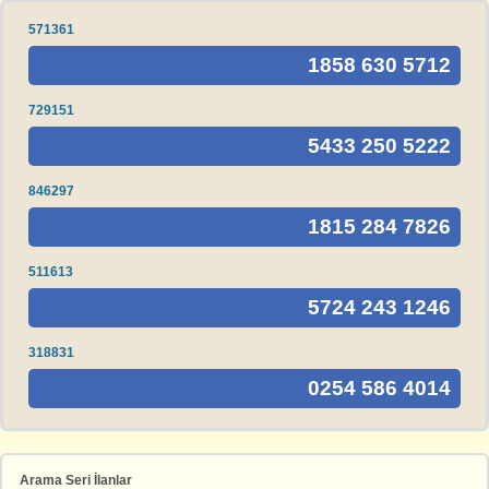
571361
1858 630 5712
729151
5433 250 5222
846297
1815 284 7826
511613
5724 243 1246
318831
0254 586 4014
Arama Seri İlanlar