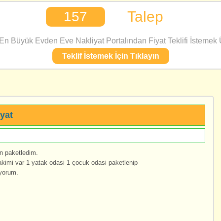
Talep
157
n Büyük Evden Eve Nakliyat Portalından Fiyat Teklifi İstemek Ü
Teklif İstemek İçin Tıklayın
yat
n paketledim.
akimi var 1 yatak odasi 1 çocuk odasi paketlenip
iyorum.