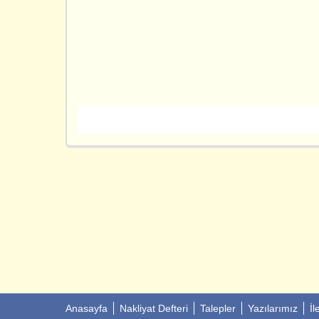
Anasayfa
Nakliyat Defteri
Talepler
Yazılarımız
İl