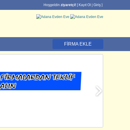
Hoşgeldin
ziyaretçi!
[
Kayıt Ol
|
Giriş
]
FIRMA EKLE