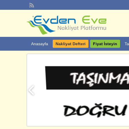
Anasayfa
Nakliyat Defteri
Fiyat İsteyin
Ta