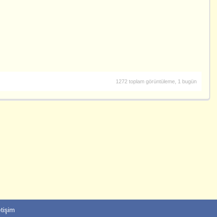
1272 toplam görüntüleme, 1 bugün
etişim