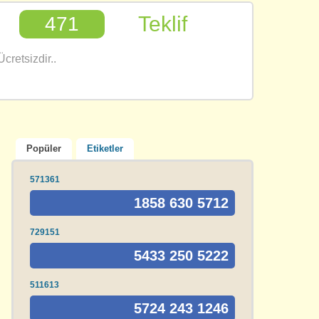
Teklif
471
cretsizdir..
Popüler
Etiketler
571361
1858 630 5712
729151
5433 250 5222
511613
5724 243 1246