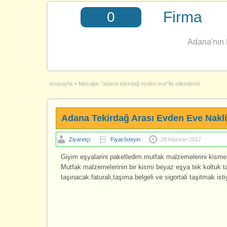
Firma
0
Adana'nın E
Anasayfa
»
Mesajlar "adana tekirdağ evden eve"ile etiketlendi
Adana Tekirdağ Arası Evden Eve Nakli
Ziyaretçi
Fiyat İsteyin
28 Haziran 2017
Giyim eşyalarini paketledim.mutfak malzemelerini kisme
Mutfak malzemelerinin bir kismi beyaz eşya tek koltuk t
taşinacak.faturali,taşima belgeli ve sigortali taşitmak ist