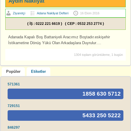
Aydın Nakliyat
Ziyaretçi
Adana Nakliyat Defteri
16 Ekim 2016
{ İŞ : 0222 221 6619 } { CEP : 0532 253 2774 }
Adanada Kapalı Boş Battaniyeli Aracımız Boştadır.eskişehir
İstikametine Dönüş Yükü Olan Arkadaşlara Duyrulur….
1304 toplam görüntüleme, 1 bugün
Popüler
Etiketler
571361
1858 630 5712
729151
5433 250 5222
846297