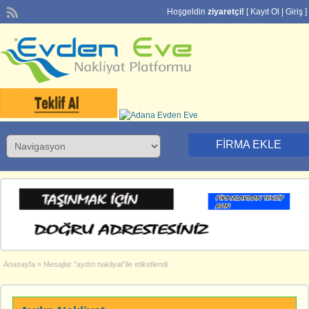
Hoşgeldin
ziyaretçi!
[
Kayıt Ol
|
Giriş
]
FIRMA EKLE
Anasayfa
»
Mesajlar "aydın nakliyat"ile etiketlendi