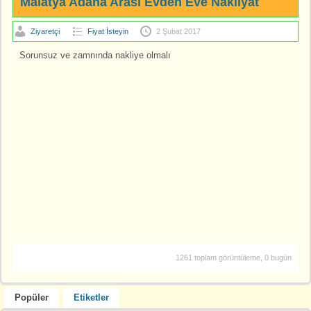
Malatya Adana Arası Evden Eve Nakliyat
Ziyaretçi
Fiyat İsteyin
2 Şubat 2017
Sorunsuz ve zamnında nakliye olmalı
1261 toplam görüntüleme, 0 bugün
Popüler
Etiketler