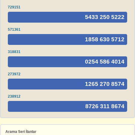
729151
5433 250 5222
571361
1858 630 5712
318831
0254 586 4014
273972
1265 270 8574
238912
8726 311 8674
Arama Seri İlanlar