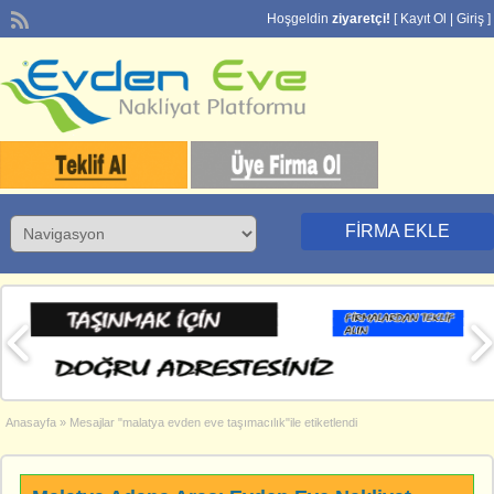
Hoşgeldin
ziyaretçi!
[
Kayıt Ol
|
Giriş
]
FIRMA EKLE
Anasayfa
»
Mesajlar "malatya evden eve taşımacılık"ile etiketlendi