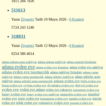
1815 284 7826
511613
Yazar
Ziyaretçi
Tarih 10 Mayıs 2026 -
0 Kontrol
5724 243 1246
318831
Yazar
Ziyaretçi
Tarih 12 Mayıs 2026 -
0 Kontrol
0254 586 4014
adana ankara arası nakliyat
adana ankara nakliyat
adana asansör kiralama
adana evden eve
adana evden eve firmaları
adana evden eve nakliyat
adana evden eve taşımacılık
adana nakliyat firmaları
adana vatan
nakliyat
adana şehirler arası
adana vatan taşımacılık
adana şehiriçi nakliyat
ankara evden eve
nakliyat
adana şehirler arası taşımacılık
bitlis evden eve
bursa evden eve
diyarbakır evden eve
ceyhan evden eve
dörtyol evden eve
evden eve
evden eve adana
evden eve çukurova
gaziantep evden eve
hatay evden eve
istanbul
hatay evden eve nakliyat
imamoğlu evden eve
evden eve
izmir evden eve
mersin
kastamonu evden eve
mardin evden eve
evden eve
osmaniye evden eve
niğde evden eve
pozantı evden eve