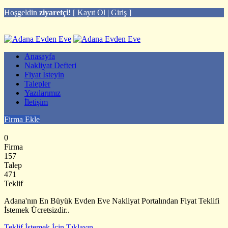
Hoşgeldin
ziyaretçi!
[
Kayıt Ol
|
Giriş
]
Anasayfa
Nakliyat Defteri
Fiyat İsteyin
Talepler
Yazılarımız
İletişim
Firma Ekle
0
Firma
157
Talep
471
Teklif
Adana'nın En Büyük Evden Eve Nakliyat Portalından Fiyat Teklifi
İstemek Ücretsizdir..
Teklif İstemek İçin Tıklayın