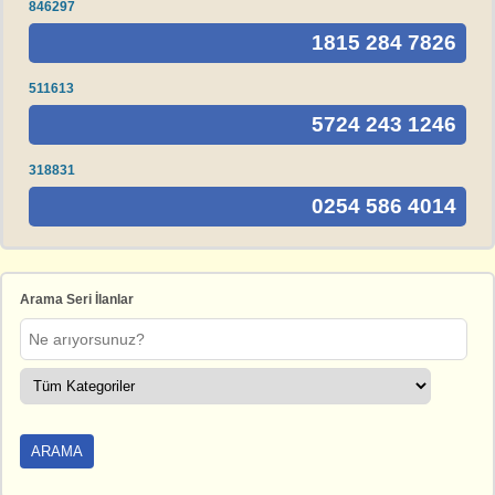
846297
1815 284 7826
511613
5724 243 1246
318831
0254 586 4014
Arama Seri İlanlar