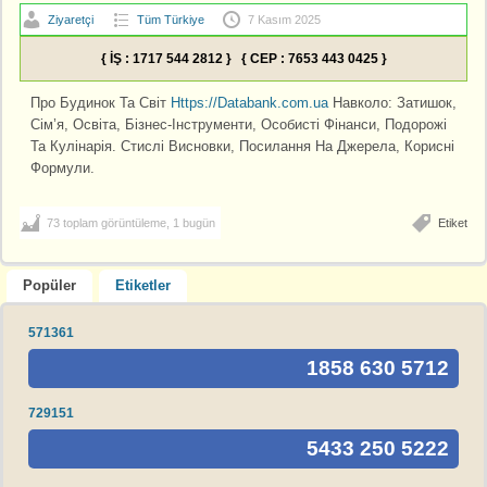
Ziyaretçi
Tüm Türkiye
7 Kasım 2025
{ İŞ : 1717 544 2812 } { CEP : 7653 443 0425 }
Про Будинок Та Світ
Https://Databank.com.ua
Навколо: Затишок,
Сім’я, Освіта, Бізнес-Інструменти, Особисті Фінанси, Подорожі
Та Кулінарія. Стислі Висновки, Посилання На Джерела, Корисні
Формули.
73 toplam görüntüleme, 1 bugün
Etiket
Popüler
Etiketler
571361
1858 630 5712
729151
5433 250 5222