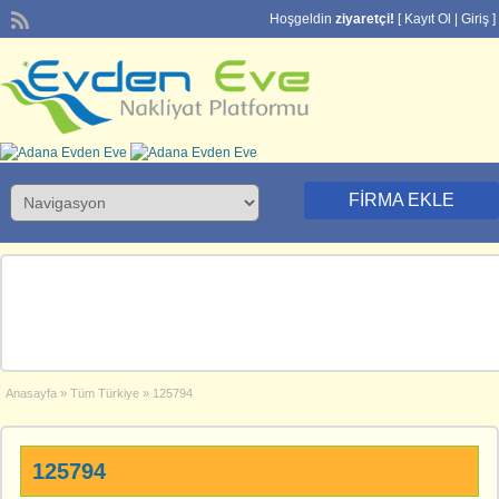
Hoşgeldin
ziyaretçi!
[
Kayıt Ol
|
Giriş
]
FIRMA EKLE
Anasayfa
»
Tüm Türkiye
»
125794
125794