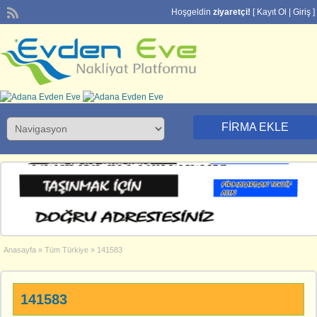
Hoşgeldin
ziyaretçi!
[
Kayıt Ol
|
Giriş
]
FIRMA EKLE
Anasayfa
»
Tüm Türkiye
»
141583
141583