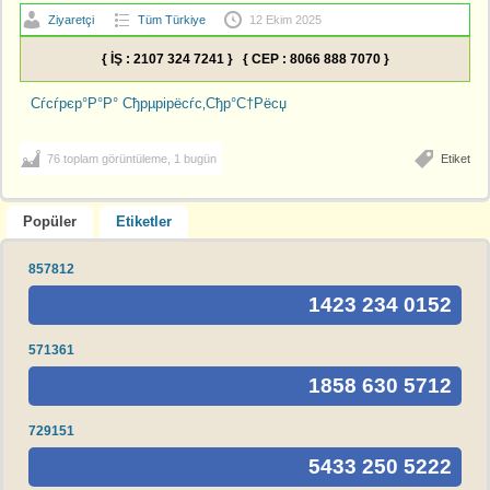
Ziyaretçi
Tüm Türkiye
12 Ekim 2025
{ İŞ : 2107 324 7241 } { CEP : 8066 888 7070 }
Сѓсѓрєр°Р°Р° Сђрµрірёсѓс‚Сђр°С†Рёсџ
76 toplam görüntüleme, 1 bugün
Etiket
Popüler
Etiketler
857812
1423 234 0152
571361
1858 630 5712
729151
5433 250 5222