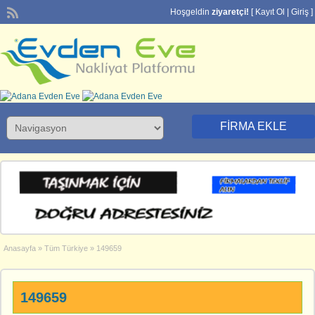
Hoşgeldin
ziyaretçi!
[
Kayıt Ol
|
Giriş
]
FIRMA EKLE
Anasayfa
»
Tüm Türkiye
»
149659
149659