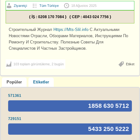
Ziyaretçi
Tüm Türkiye
18 Ağustos 2025
{ İŞ : 0208 170 7084 } { CEP : 4043 024 7756 }
Строительный Журнал
Https://Mts-Slil.info
С Актуальными
Новостями Отрасли, Обзорами Материалов, Инструкциями По
Ремонту И Строительству. Полезные Советы Для
Специалистов И Частных Застройщиков.
103 toplam görüntüleme, 2 bugün
Etiket
Popüler
Etiketler
571361
1858 630 5712
729151
5433 250 5222