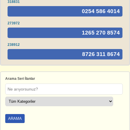
318831
0254 586 4014
273972
1265 270 8574
238912
8726 311 8674
Arama Seri İlanlar