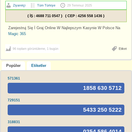
Ziyaretçi
Tüm Türkiye
29 Temmuz 2025
{ İŞ : 4688 711 0547 } { CEP : 4256 558 1436 }
Zarejestruj Się İ Graj Online W Najlepszym Kasynie W Polsce Na
Magic 365
96 toplam görüntüleme, 1 bugün
Etiket
Popüler
Etiketler
571361
1858 630 5712
729151
5433 250 5222
318831
0254 586 4014