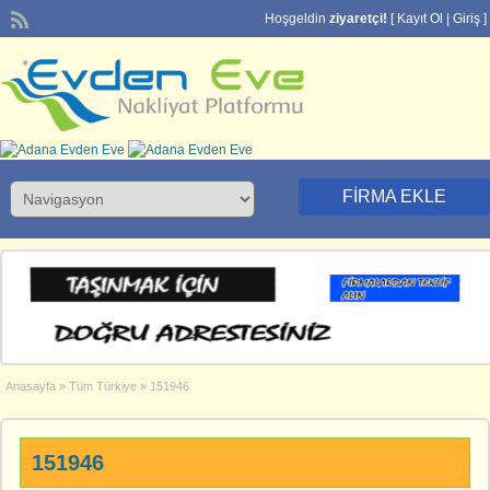
Hoşgeldin
ziyaretçi!
[
Kayıt Ol
|
Giriş
]
FIRMA EKLE
Anasayfa
»
Tüm Türkiye
»
151946
151946