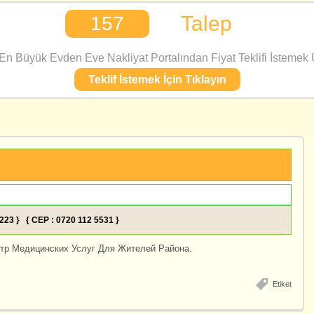
Talep
157
n Büyük Evden Eve Nakliyat Portalından Fiyat Teklifi İstemek Ü
Teklif İstemek İçin Tıklayın
6223 } { CEP : 0720 112 5531 }
тр Медицинских Услуг Для Жителей Района.
Etiket