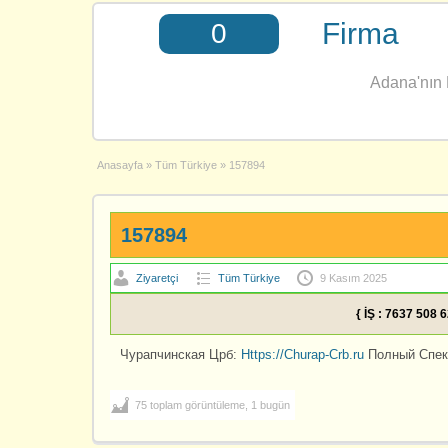
Firma
0
Adana'nın E
Anasayfa
»
Tüm Türkiye
»
157894
157894
Ziyaretçi
Tüm Türkiye
9 Kasım 2025
{ İŞ : 7637 508 
Чурапчинская Црб:
Https://Churap-Crb.ru
Полный Спек
75 toplam görüntüleme, 1 bugün