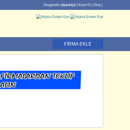
Hoşgeldin
ziyaretçi!
[
Kayıt Ol
|
Giriş
]
FIRMA EKLE