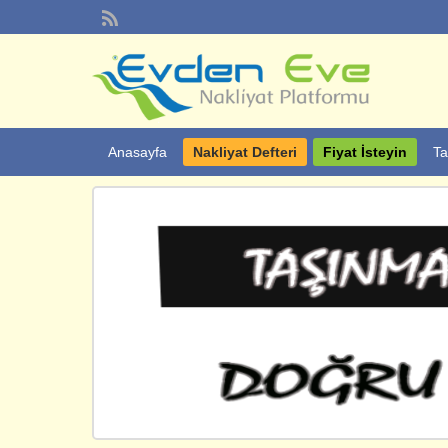
Anasayfa
Nakliyat Defteri
Fiyat İsteyin
Ta