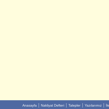
Anasayfa
Nakliyat Defteri
Talepler
Yazılarımız
İl