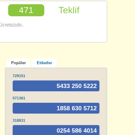
Teklif
471
cretsizdir..
Popüler
Etiketler
729151
5433 250 5222
571361
1858 630 5712
318831
0254 586 4014