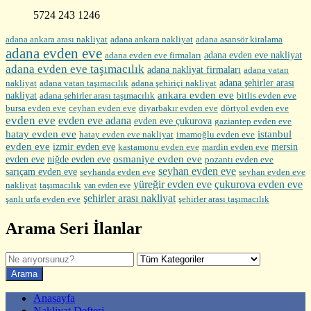
5724 243 1246
adana ankara arası nakliyat
adana ankara nakliyat
adana asansör kiralama
adana evden eve
adana evden eve firmaları
adana evden eve nakliyat
adana evden eve taşımacılık
adana nakliyat firmaları
adana vatan
nakliyat
adana şehirler arası
adana vatan taşımacılık
adana şehiriçi nakliyat
ankara evden eve
nakliyat
adana şehirler arası taşımacılık
bitlis evden eve
bursa evden eve
diyarbakır evden eve
ceyhan evden eve
dörtyol evden eve
evden eve
evden eve adana
evden eve çukurova
gaziantep evden eve
hatay evden eve
istanbul
hatay evden eve nakliyat
imamoğlu evden eve
evden eve
izmir evden eve
mersin
kastamonu evden eve
mardin evden eve
evden eve
osmaniye evden eve
niğde evden eve
pozantı evden eve
seyhan evden eve
sarıçam evden eve
seyhanda evden eve
seyhan evden eve
yüreğir evden eve
çukurova evden eve
nakliyat
taşımacılık
van evden eve
şehirler arası nakliyat
şehirler arası taşımacılık
şanlı urfa evden eve
Arama Seri İlanlar
Anasayfa
Nakliyat Defteri