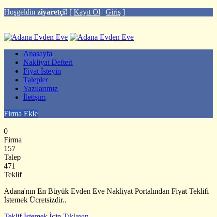
Hoşgeldin
ziyaretçi!
[
Kayıt Ol
|
Giriş
]
Anasayfa
Nakliyat Defteri
Fiyat İsteyin
Talepler
Yazılarımız
İletişim
Firma Ekle
0
Firma
157
Talep
471
Teklif
Adana'nın En Büyük Evden Eve Nakliyat Portalından Fiyat Teklifi
İstemek Ücretsizdir..
Teklif İstemek İçin Tıklayın