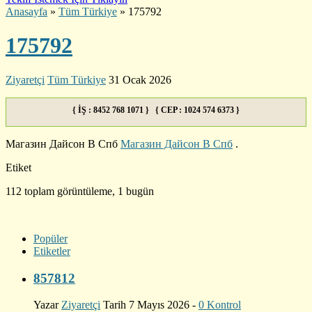
Anasayfa
»
Tüm Türkiye
»
175792
175792
Ziyaretçi
Tüm Türkiye
31 Ocak 2026
{ İŞ : 8452 768 1071 } { CEP : 1024 574 6373 }
Магазин Дайсон В Спб
Магазин Дайсон В Спб
.
Etiket
112 toplam görüntüleme, 1 bugün
Popüler
Etiketler
857812
Yazar
Ziyaretçi
Tarih 7 Mayıs 2026 -
0 Kontrol