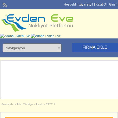
Hoşgeldin
ziyaretçi!
[
Kayıt Ol
|
Giriş
]
FIRMA EKLE
Anasayfa
»
Tüm Türkiye
»
Uşak
»
212117