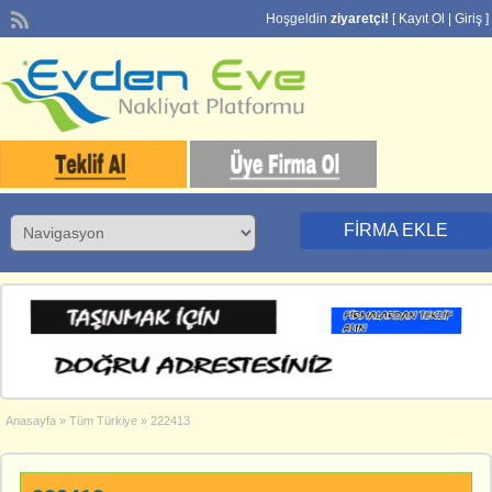
Hoşgeldin
ziyaretçi!
[
Kayıt Ol
|
Giriş
]
FIRMA EKLE
Anasayfa
»
Tüm Türkiye
»
222413