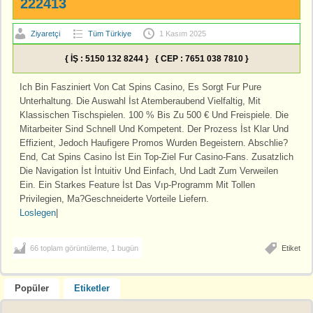
222413
Ziyaretçi
Tüm Türkiye
1 Kasım 2025
{ İŞ : 5150 132 8244 } { CEP : 7651 038 7810 }
Ich Bin Fasziniert Von Cat Spins Casino, Es Sorgt Fur Pure
Unterhaltung. Die Auswahl İst Atemberaubend Vielfaltig, Mit
Klassischen Tischspielen. 100 % Bis Zu 500 € Und Freispiele. Die
Mitarbeiter Sind Schnell Und Kompetent. Der Prozess İst Klar Und
Effizient, Jedoch Haufigere Promos Wurden Begeistern. Abschlie?
End, Cat Spins Casino İst Ein Top-Ziel Fur Casino-Fans. Zusatzlich
Die Navigation İst İntuitiv Und Einfach, Und Ladt Zum Verweilen
Ein. Ein Starkes Feature İst Das Vıp-Programm Mit Tollen
Privilegien, Ma?Geschneiderte Vorteile Liefern.
Loslegen
|
66 toplam görüntüleme, 1 bugün
Etiket
Popüler
Etiketler