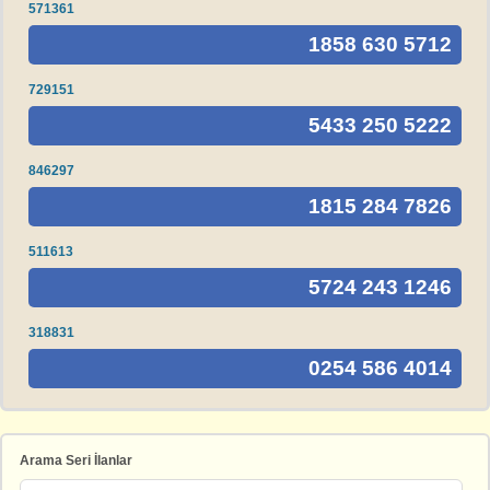
571361
1858 630 5712
729151
5433 250 5222
846297
1815 284 7826
511613
5724 243 1246
318831
0254 586 4014
Arama Seri İlanlar