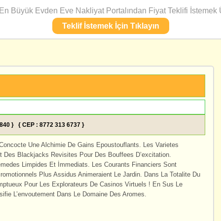
n Büyük Evden Eve Nakliyat Portalından Fiyat Teklifi İstemek Ü
Teklif İstemek İçin Tıklayın
1840 } { CEP : 8772 313 6737 }
l Concocte Une Alchimie De Gains Epoustouflants. Les Varietes
 Des Blackjacks Revisites Pour Des Bouffees D’excitation.
s Remedes Limpides Et İmmediats. Les Courants Financiers Sont
Promotionnels Plus Assidus Animeraient Le Jardin. Dans La Totalite Du
ptueux Pour Les Explorateurs De Casinos Virtuels ! En Sus Le
nsifie L’envoutement Dans Le Domaine Des Aromes.