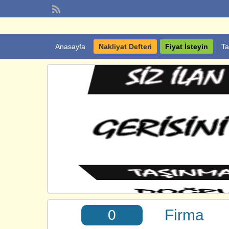
Anasayfa
Nakliyat Defteri
Fiyat İsteyin
Ta
Firma
0