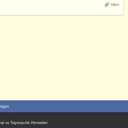
Etiket
etişim
t ve Taşımacılık Hizmetleri