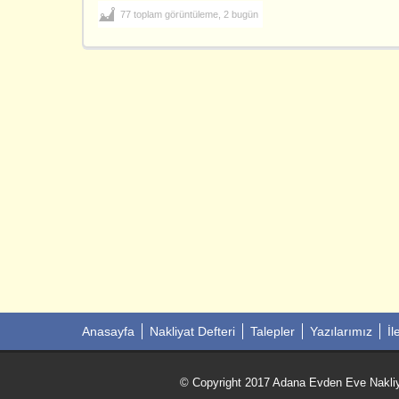
77 toplam görüntüleme, 2 bugün
Anasayfa
Nakliyat Defteri
Talepler
Yazılarımız
İl
© Copyright 2017 Adana Evden Eve Nakliya