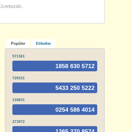
cretsizdir..
Popüler
Etiketler
571361
1858 630 5712
729151
5433 250 5222
318831
0254 586 4014
273972
1265 270 8574