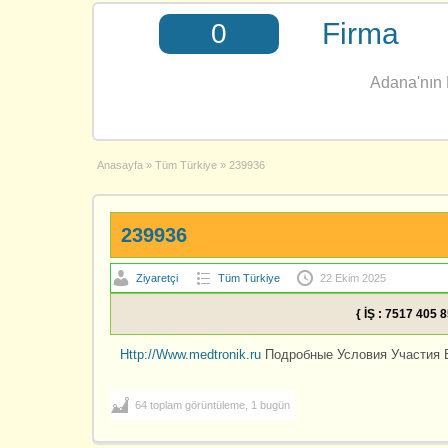
Firma
0
Adana'nın E
Anasayfa
»
Tüm Türkiye
»
239936
239936
Ziyaretçi
Tüm Türkiye
22 Ekim 2025
{ İŞ : 7517 405 
Http://Www.medtronik.ru
Подробные Условия Участия 
64 toplam görüntüleme, 1 bugün