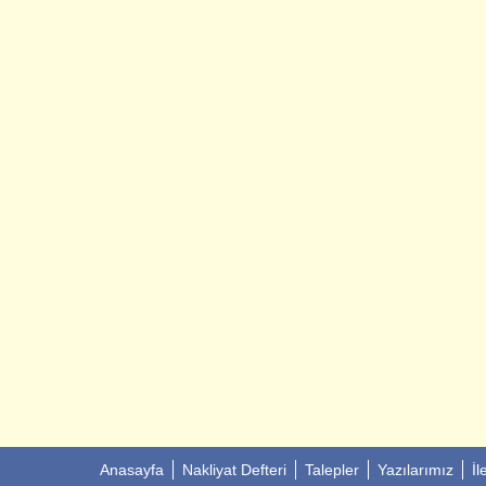
Anasayfa
Nakliyat Defteri
Talepler
Yazılarımız
İl