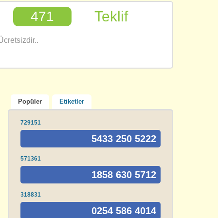
Teklif
471
cretsizdir..
Popüler
Etiketler
729151
5433 250 5222
571361
1858 630 5712
318831
0254 586 4014