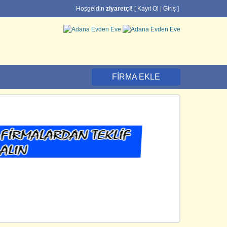
Hoşgeldin
ziyaretçi!
[
Kayıt Ol
|
Giriş
]
FIRMA EKLE