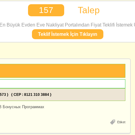
Talep
157
n Büyük Evden Eve Nakliyat Portalından Fiyat Teklifi İstemek Ü
Teklif İstemek İçin Tıklayın
8573 } { CEP : 8121 310 3884 }
В Бонусных Программах
Etiket