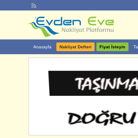
Anasayfa
Nakliyat Defteri
Fiyat İsteyin
Ta