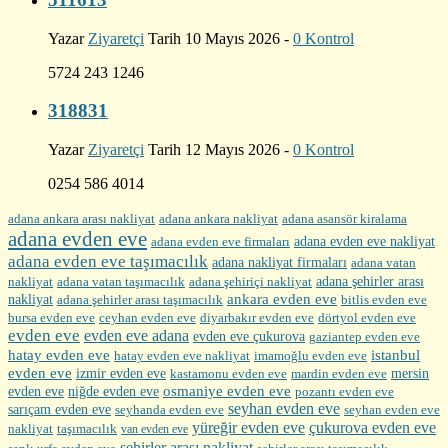
Yazar
Ziyaretçi
Tarih 10 Mayıs 2026 -
0 Kontrol
5724 243 1246
318831
Yazar
Ziyaretçi
Tarih 12 Mayıs 2026 -
0 Kontrol
0254 586 4014
adana ankara arası nakliyat
adana ankara nakliyat
adana asansör kiralama
adana evden eve
adana evden eve firmaları
adana evden eve nakliyat
adana evden eve taşımacılık
adana nakliyat firmaları
adana vatan
nakliyat
adana şehirler arası
adana vatan taşımacılık
adana şehiriçi nakliyat
ankara evden eve
nakliyat
adana şehirler arası taşımacılık
bitlis evden eve
bursa evden eve
diyarbakır evden eve
ceyhan evden eve
dörtyol evden eve
evden eve
evden eve adana
evden eve çukurova
gaziantep evden eve
hatay evden eve
istanbul
hatay evden eve nakliyat
imamoğlu evden eve
evden eve
izmir evden eve
mersin
kastamonu evden eve
mardin evden eve
evden eve
osmaniye evden eve
niğde evden eve
pozantı evden eve
seyhan evden eve
sarıçam evden eve
seyhanda evden eve
seyhan evden eve
yüreğir evden eve
çukurova evden eve
nakliyat
taşımacılık
van evden eve
şehirler arası nakliyat