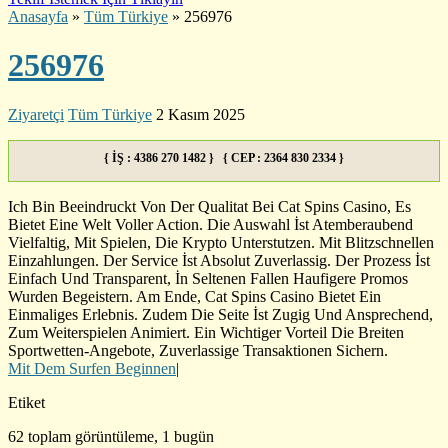
Anasayfa
»
Tüm Türkiye
»
256976
256976
Ziyaretçi
Tüm Türkiye
2 Kasım 2025
{ İŞ : 4386 270 1482 } { CEP : 2364 830 2334 }
Ich Bin Beeindruckt Von Der Qualitat Bei Cat Spins Casino, Es
Bietet Eine Welt Voller Action. Die Auswahl İst Atemberaubend
Vielfaltig, Mit Spielen, Die Krypto Unterstutzen. Mit Blitzschnellen
Einzahlungen. Der Service İst Absolut Zuverlassig. Der Prozess İst
Einfach Und Transparent, İn Seltenen Fallen Haufigere Promos
Wurden Begeistern. Am Ende, Cat Spins Casino Bietet Ein
Einmaliges Erlebnis. Zudem Die Seite İst Zugig Und Ansprechend,
Zum Weiterspielen Animiert. Ein Wichtiger Vorteil Die Breiten
Sportwetten-Angebote, Zuverlassige Transaktionen Sichern.
Mit Dem Surfen Beginnen
|
Etiket
62 toplam görüntüleme, 1 bugün