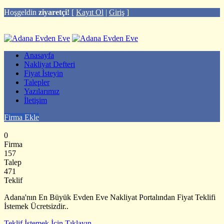
Hoşgeldin
ziyaretçi!
[
Kayıt Ol
|
Giriş
]
Anasayfa
Nakliyat Defteri
Fiyat İsteyin
Talepler
Yazılarımız
İletişim
Firma Ekle
0
Firma
157
Talep
471
Teklif
Adana'nın En Büyük Evden Eve Nakliyat Portalından Fiyat Teklifi
İstemek Ücretsizdir..
Teklif İstemek İçin Tıklayın