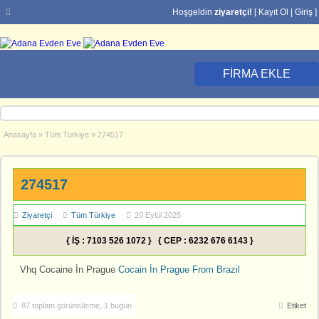
Hoşgeldin
ziyaretçi!
[
Kayıt Ol
|
Giriş
]
FIRMA EKLE
Anasayfa
»
Tüm Türkiye
»
274517
274517
Ziyaretçi
Tüm Türkiye
20 Eylül 2025
{ İŞ : 7103 526 1072 } { CEP : 6232 676 6143 }
Vhq Cocaine İn Prague
Cocain İn Prague From Brazil
87 toplam görüntüleme, 1 bugün
Etiket