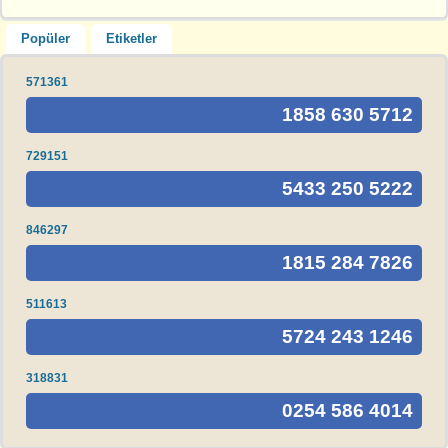
Popüler
Etiketler
571361
1858 630 5712
729151
5433 250 5222
846297
1815 284 7826
511613
5724 243 1246
318831
0254 586 4014