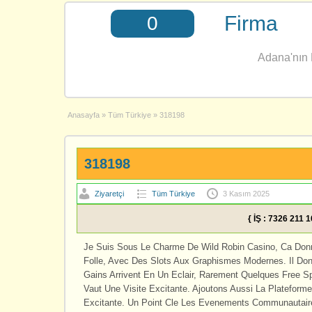
Firma
0
Adana'nın E
Anasayfa
»
Tüm Türkiye
»
318198
318198
Ziyaretçi
Tüm Türkiye
3 Kasım 2025
{ İŞ : 7326 211 
Je Suis Sous Le Charme De Wild Robin Casino, Ca Donn
Folle, Avec Des Slots Aux Graphismes Modernes. Il Do
Gains Arrivent En Un Eclair, Rarement Quelques Free S
Vaut Une Visite Excitante. Ajoutons Aussi La Platefor
Excitante. Un Point Cle Les Evenements Communautair