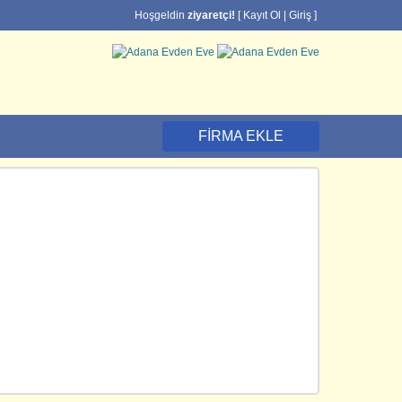
Hoşgeldin
ziyaretçi!
[
Kayıt Ol
|
Giriş
]
FIRMA EKLE