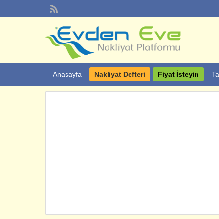
Anasayfa
Nakliyat Defteri
Fiyat İsteyin
Ta