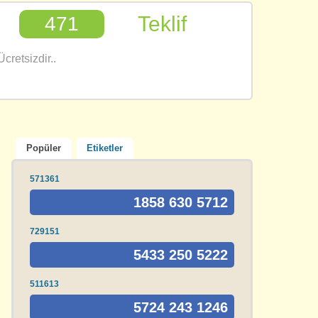
Teklif
471
cretsizdir..
Popüler
Etiketler
571361
1858 630 5712
729151
5433 250 5222
511613
5724 243 1246