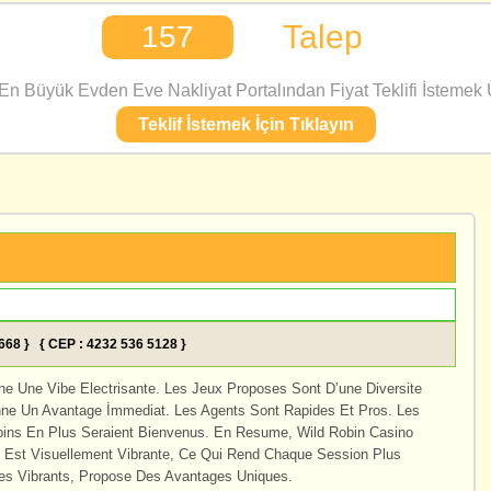
Talep
157
n Büyük Evden Eve Nakliyat Portalından Fiyat Teklifi İstemek Ü
Teklif İstemek İçin Tıklayın
1668 } { CEP : 4232 536 5128 }
e Une Vibe Electrisante. Les Jeux Proposes Sont D’une Diversite
nne Un Avantage İmmediat. Les Agents Sont Rapides Et Pros. Les
pins En Plus Seraient Bienvenus. En Resume, Wild Robin Casino
me Est Visuellement Vibrante, Ce Qui Rend Chaque Session Plus
es Vibrants, Propose Des Avantages Uniques.