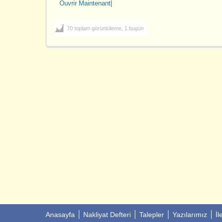
Ouvrir Maintenant
|
70 toplam görüntüleme, 1 bugün
Anasayfa
Nakliyat Defteri
Talepler
Yazılarımız
İl