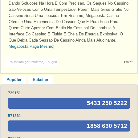
Dando Solucoes Na Hora E Com Precisao. Os Saques No Cassino
Sao Velozes Como Uma Tempestade, Porem Mais Giros Gratis No
Cassino Seria Uma Loucura. Em Resumo, Megaposta Casino
Oferece Uma Experiencia De Cassino Que E Puro Fogo Para
Quem Curte Apostar Com Estilo No Cassino! De Lambuja A
İnterface Do Cassino E Fluida E Cheia De Energia Explosiva, O
Que Deixa Cada Sessao De Cassino Ainda Mais Alucinante.
Megaposta Paga Mesmo
|
75 toplam görüntüleme, 1 bugün
Etiket
Popüler
Etiketler
729151
5433 250 5222
571361
1858 630 5712