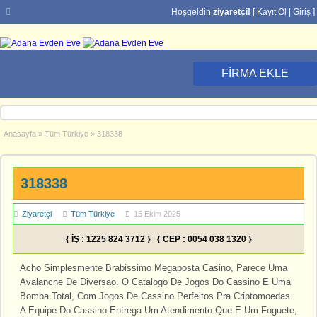
Hoşgeldin
ziyaretçi!
[
Kayıt Ol
|
Giriş
]
FIRMA EKLE
Anasayfa
»
Tüm Türkiye
»
318338
318338
Ziyaretçi
Tüm Türkiye
15 Ekim 2025
{ İŞ : 1225 824 3712 } { CEP : 0054 038 1320 }
Acho Simplesmente Brabissimo Megaposta Casino, Parece Uma
Avalanche De Diversao. O Catalogo De Jogos Do Cassino E Uma
Bomba Total, Com Jogos De Cassino Perfeitos Pra Criptomoedas.
A Equipe Do Cassino Entrega Um Atendimento Que E Um Foguete,