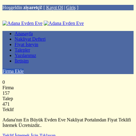
Hoşgeldin
ziyaretçi!
[
Kayıt Ol
|
Giriş
]
Anasayfa
Nakliyat Defteri
Fiyat İsteyin
Talepler
Yazılarımız
İletişim
Firma Ekle
0
Firma
157
Talep
471
Teklif
Adana'nın En Büyük Evden Eve Nakliyat Portalından Fiyat Teklifi
İstemek Ücretsizdir..
Teklif İstemek İçin Tıklayın