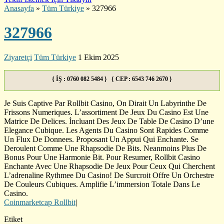
Anasayfa
»
Tüm Türkiye
»
327966
327966
Ziyaretçi
Tüm Türkiye
1 Ekim 2025
{ İŞ : 0760 082 5484 } { CEP : 6543 746 2670 }
Je Suis Captive Par Rollbit Casino, On Dirait Un Labyrinthe De
Frissons Numeriques. L’assortiment De Jeux Du Casino Est Une
Matrice De Delices. İncluant Des Jeux De Table De Casino D’une
Elegance Cubique. Les Agents Du Casino Sont Rapides Comme
Un Flux De Donnees. Proposant Un Appui Qui Enchante. Se
Deroulent Comme Une Rhapsodie De Bits. Neanmoins Plus De
Bonus Pour Une Harmonie Bit. Pour Resumer, Rollbit Casino
Enchante Avec Une Rhapsodie De Jeux Pour Ceux Qui Cherchent
L’adrenaline Rythmee Du Casino! De Surcroit Offre Un Orchestre
De Couleurs Cubiques. Amplifie L’immersion Totale Dans Le
Casino.
Coinmarketcap Rollbit
|
Etiket