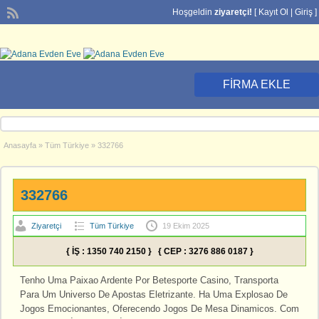
Hoşgeldin
ziyaretçi!
[
Kayıt Ol
|
Giriş
]
FIRMA EKLE
Anasayfa
»
Tüm Türkiye
»
332766
332766
Ziyaretçi
Tüm Türkiye
19 Ekim 2025
{ İŞ : 1350 740 2150 } { CEP : 3276 886 0187 }
Tenho Uma Paixao Ardente Por Betesporte Casino, Transporta
Para Um Universo De Apostas Eletrizante. Ha Uma Explosao De
Jogos Emocionantes, Oferecendo Jogos De Mesa Dinamicos. Com