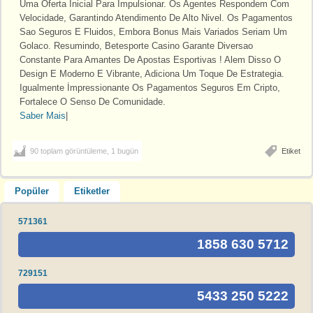
Uma Oferta İnicial Para İmpulsionar. Os Agentes Respondem Com
Velocidade, Garantindo Atendimento De Alto Nivel. Os Pagamentos
Sao Seguros E Fluidos, Embora Bonus Mais Variados Seriam Um
Golaco. Resumindo, Betesporte Casino Garante Diversao
Constante Para Amantes De Apostas Esportivas ! Alem Disso O
Design E Moderno E Vibrante, Adiciona Um Toque De Estrategia.
Igualmente İmpressionante Os Pagamentos Seguros Em Cripto,
Fortalece O Senso De Comunidade.
Saber Mais
|
90 toplam görüntüleme, 1 bugün
Etiket
Popüler
Etiketler
571361
1858 630 5712
729151
5433 250 5222