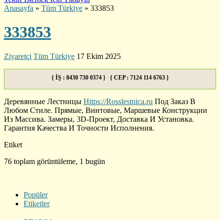
Anasayfa
»
Tüm Türkiye
»
333853
333853
Ziyaretçi
Tüm Türkiye
17 Ekim 2025
{ İŞ : 8430 730 0374 } { CEP : 7124 114 6763 }
Деревянные Лестницы
Https://Rosslestnica.ru
Под Заказ В
Любом Стиле. Прямые, Винтовые, Маршевые Конструкции
Из Массива. Замеры, 3D-Проект, Доставка И Установка.
Гарантия Качества И Точности Исполнения.
Etiket
76 toplam görüntüleme, 1 bugün
Popüler
Etiketler