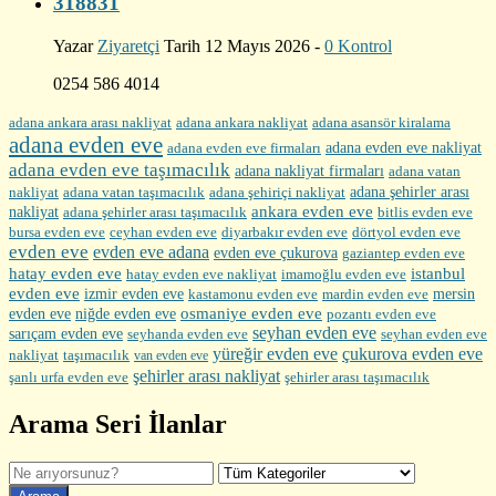
318831
Yazar
Ziyaretçi
Tarih 12 Mayıs 2026 -
0 Kontrol
0254 586 4014
adana ankara arası nakliyat
adana ankara nakliyat
adana asansör kiralama
adana evden eve
adana evden eve firmaları
adana evden eve nakliyat
adana evden eve taşımacılık
adana nakliyat firmaları
adana vatan
nakliyat
adana şehirler arası
adana vatan taşımacılık
adana şehiriçi nakliyat
ankara evden eve
nakliyat
adana şehirler arası taşımacılık
bitlis evden eve
bursa evden eve
diyarbakır evden eve
ceyhan evden eve
dörtyol evden eve
evden eve
evden eve adana
evden eve çukurova
gaziantep evden eve
hatay evden eve
istanbul
hatay evden eve nakliyat
imamoğlu evden eve
evden eve
izmir evden eve
mersin
kastamonu evden eve
mardin evden eve
evden eve
osmaniye evden eve
niğde evden eve
pozantı evden eve
seyhan evden eve
sarıçam evden eve
seyhanda evden eve
seyhan evden eve
yüreğir evden eve
çukurova evden eve
nakliyat
taşımacılık
van evden eve
şehirler arası nakliyat
şehirler arası taşımacılık
şanlı urfa evden eve
Arama Seri İlanlar