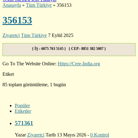
Anasayfa
»
Tüm Türkiye
»
356153
356153
Ziyaretçi
Tüm Türkiye
7 Eylül 2025
{ İŞ : 6075 763 5145 } { CEP : 8851 382 5007 }
Go To The Website Online:
Https://Cere-India.org
Etiket
85 toplam görüntüleme, 1 bugün
Popüler
Etiketler
571361
Yazar
Ziyaretçi
Tarih 13 Mayıs 2026 -
0 Kontrol