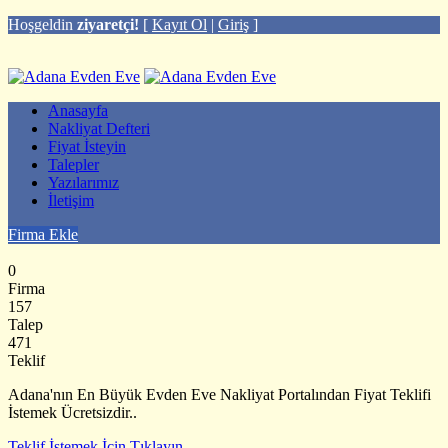
Hoşgeldin
ziyaretçi!
[
Kayıt Ol
|
Giriş
]
Anasayfa
Nakliyat Defteri
Fiyat İsteyin
Talepler
Yazılarımız
İletişim
Firma Ekle
0
Firma
157
Talep
471
Teklif
Adana'nın En Büyük Evden Eve Nakliyat Portalından Fiyat Teklifi
İstemek Ücretsizdir..
Teklif İstemek İçin Tıklayın