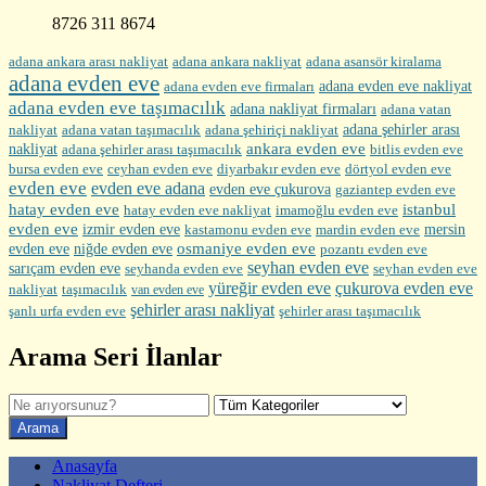
8726 311 8674
adana ankara arası nakliyat
adana ankara nakliyat
adana asansör kiralama
adana evden eve
adana evden eve firmaları
adana evden eve nakliyat
adana evden eve taşımacılık
adana nakliyat firmaları
adana vatan
nakliyat
adana şehirler arası
adana vatan taşımacılık
adana şehiriçi nakliyat
ankara evden eve
nakliyat
adana şehirler arası taşımacılık
bitlis evden eve
bursa evden eve
diyarbakır evden eve
ceyhan evden eve
dörtyol evden eve
evden eve
evden eve adana
evden eve çukurova
gaziantep evden eve
hatay evden eve
istanbul
hatay evden eve nakliyat
imamoğlu evden eve
evden eve
izmir evden eve
mersin
kastamonu evden eve
mardin evden eve
evden eve
osmaniye evden eve
niğde evden eve
pozantı evden eve
seyhan evden eve
sarıçam evden eve
seyhanda evden eve
seyhan evden eve
yüreğir evden eve
çukurova evden eve
nakliyat
taşımacılık
van evden eve
şehirler arası nakliyat
şehirler arası taşımacılık
şanlı urfa evden eve
Arama Seri İlanlar
Anasayfa
Nakliyat Defteri