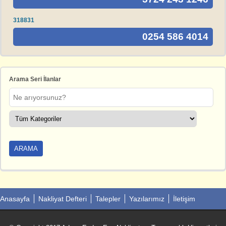
318831
0254 586 4014
Arama Seri İlanlar
Anasayfa
Nakliyat Defteri
Talepler
Yazılarımız
İletişim