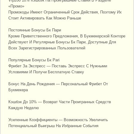
Vıp200 10% Кэшбэк На Проигрышные Ставки В Разделе
«Промо»
Промокоды Имеют Ограниченный Срок Действия, Поэтому Их
Стоит Активировать Как Можно Раньше
Постоянные Бонусы Бк Пари
Кроме Приветственного Предложения, В Букмекерской Конторе
Действуют И Регулярные Бонусы Бк Пари, Доступные Для
Всех Зарегистрированных Пользователей
Популярные Бонусы Бк Pari
Фрибет За Экспресс — Поставь Экспресс С Нужными
Условиями И Получи Бесплатную Ставку
Бонус На День Рождения — Персональный Фрибет От
Букмекера
Кэшбэк До 10% — Возврат Части Проигранных Средств
Каждую Неделю
Усиленные Коэффициенты — Возможность Увеличить
Потенциальный Выигрыш На Избранные События