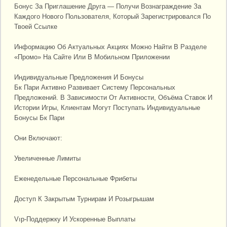
Бонус За Приглашение Друга — Получи Вознаграждение За
Каждого Нового Пользователя, Который Зарегистрировался По
Твоей Ссылке
Информацию Об Актуальных Акциях Можно Найти В Разделе
«Промо» На Сайте Или В Мобильном Приложении
Индивидуальные Предложения И Бонусы
Бк Пари Активно Развивает Систему Персональных
Предложений. В Зависимости От Активности, Объёма Ставок И
Истории Игры, Клиентам Могут Поступать Индивидуальные
Бонусы Бк Пари
Они Включают:
Увеличенные Лимиты
Еженедельные Персональные Фрибеты
Доступ К Закрытым Турнирам И Розыгрышам
Vıp-Поддержку И Ускоренные Выплаты