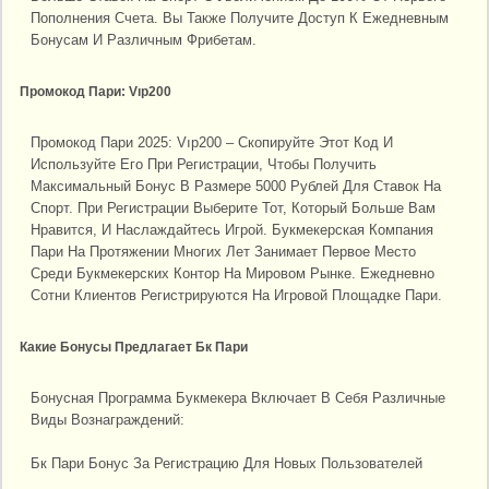
Пополнения Счета. Вы Также Получите Доступ К Ежедневным
Бонусам И Различным Фрибетам.
Промокод Пари: Vıp200
Промокод Пари 2025: Vıp200 – Скопируйте Этот Код И
Используйте Его При Регистрации, Чтобы Получить
Максимальный Бонус В Размере 5000 Рублей Для Ставок На
Спорт. При Регистрации Выберите Тот, Который Больше Вам
Нравится, И Наслаждайтесь Игрой. Букмекерская Компания
Пари На Протяжении Многих Лет Занимает Первое Место
Среди Букмекерских Контор На Мировом Рынке. Ежедневно
Сотни Клиентов Регистрируются На Игровой Площадке Пари.
Какие Бонусы Предлагает Бк Пари
Бонусная Программа Букмекера Включает В Себя Различные
Виды Вознаграждений:
Бк Пари Бонус За Регистрацию Для Новых Пользователей