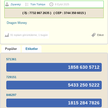
Ziyaretçi
Tüm Türkiye
8 Eylül 2025
{ İŞ : 7732 867 2635 } { CEP : 3744 350 6015 }
Dragon Money
91 toplam görüntüleme, 1 bugün
Etiket
Popüler
Etiketler
571361
1858 630 5712
729151
5433 250 5222
846297
1815 284 7826