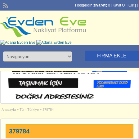
Hoşgeldin
ziyaretçi!
[
Kayıt Ol
|
Giriş
]
FIRMA EKLE
Anasayfa
»
Tüm Türkiye
»
379784
379784