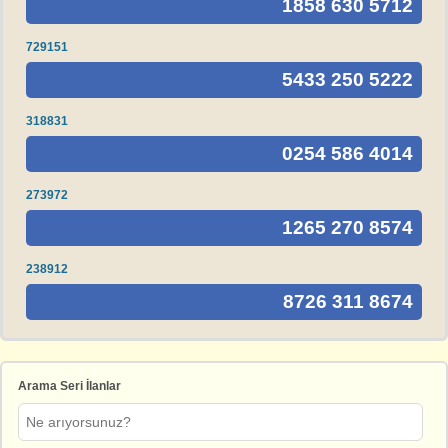
1858 630 5712
729151
5433 250 5222
318831
0254 586 4014
273972
1265 270 8574
238912
8726 311 8674
Arama Seri İlanlar