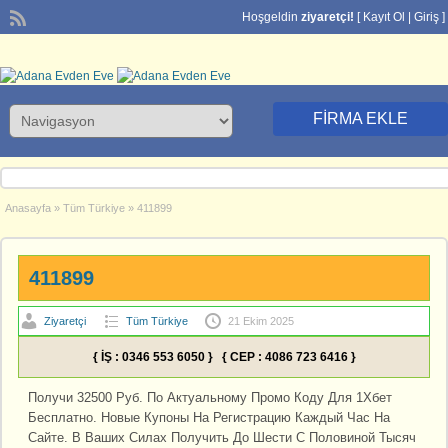
Hoşgeldin
ziyaretçi!
[
Kayıt Ol
|
Giriş
]
FIRMA EKLE
Anasayfa
»
Tüm Türkiye
»
411899
411899
Ziyaretçi
Tüm Türkiye
21 Ekim 2025
{ İŞ : 0346 553 6050 } { CEP : 4086 723 6416 }
Получи 32500 Руб. По Актуальному Промо Коду Для 1Хбет
Бесплатно. Новые Купоны На Регистрацию Каждый Час На
Сайте. В Ваших Силах Получить До Шести С Половиной Тысяч