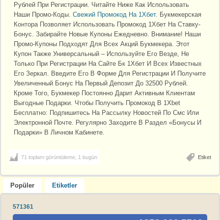
Рублей При Регистрации. Читайте Ниже Как Использовать
Наши Промо-Коды.
Свежий Промокод На 1Хбет
. Букмекерская
Контора Позволяет Использовать Промокод 1Хбет На Ставку-
Бонус. Забирайте Новые Купоны Ежедневно. Внимание! Наши
Промо-Купоны Подходят Для Всех Акций Букмекера. Этот
Купон Также Универсальный – Используйте Его Везде, Не
Только При Регистрации На Сайте Бк 1Хбет И Всех Известных
Его Зеркал. Введите Его В Форме Для Регистрации И Получите
Увеличенный Бонус На Первый Депозит До 32500 Рублей.
Кроме Того, Букмекер Постоянно Дарит Активным Клиентам
Выгодные Подарки. Чтобы Получить Промокод В 1Xbet
Бесплатно: Подпишитесь На Рассылку Новостей По Смс Или
Электронной Почте. Регулярно Заходите В Раздел «Бонусы И
Подарки» В Личном Кабинете.
71 toplam görüntüleme, 1 bugün
Etiket
Popüler
Etiketler
571361