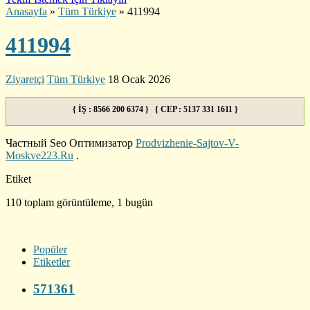
Anasayfa
»
Tüm Türkiye
»
411994
411994
Ziyaretçi
Tüm Türkiye
18 Ocak 2026
{ İŞ : 8566 200 6374 } { CEP : 5137 331 1611 }
Частный Seo Оптимизатор
Prodvizhenie-Sajtov-V-
Moskve223.Ru
.
Etiket
110 toplam görüntüleme, 1 bugün
Popüler
Etiketler
571361