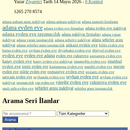
Yazar
Ziyaretçi
Tarih 14 Mayıs 2026 -
0 Kontrol
1265 270 8574
adana ankara arası nakliyat
adana ankara nakliyat
adana asansör kiralama
adana evden eve
adana evden eve firmaları
adana evden eve nakliyat
adana evden eve taşımacılık
adana nakliyat firmaları
adana vatan
nakliyat
adana şehirler arası
adana vatan taşımacılık
adana şehiriçi nakliyat
ankara evden eve
nakliyat
adana şehirler arası taşımacılık
bitlis evden eve
bursa evden eve
diyarbakır evden eve
ceyhan evden eve
dörtyol evden eve
evden eve
evden eve adana
evden eve çukurova
gaziantep evden eve
hatay evden eve
istanbul
hatay evden eve nakliyat
imamoğlu evden eve
evden eve
izmir evden eve
mersin
kastamonu evden eve
mardin evden eve
evden eve
osmaniye evden eve
niğde evden eve
pozantı evden eve
seyhan evden eve
sarıçam evden eve
seyhanda evden eve
seyhan evden eve
yüreğir evden eve
çukurova evden eve
nakliyat
taşımacılık
van evden eve
şehirler arası nakliyat
şehirler arası taşımacılık
şanlı urfa evden eve
Arama Seri İlanlar
Anasayfa