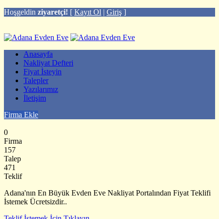
Hoşgeldin
ziyaretçi!
[
Kayıt Ol
|
Giriş
]
Anasayfa
Nakliyat Defteri
Fiyat İsteyin
Talepler
Yazılarımız
İletişim
Firma Ekle
0
Firma
157
Talep
471
Teklif
Adana'nın En Büyük Evden Eve Nakliyat Portalından Fiyat Teklifi
İstemek Ücretsizdir..
Teklif İstemek İçin Tıklayın