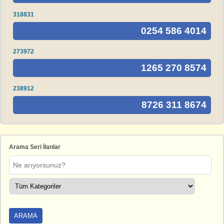
318831
0254 586 4014
273972
1265 270 8574
238912
8726 311 8674
Arama Seri İlanlar