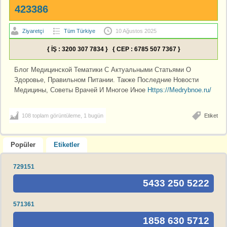
423386
Ziyaretçi
Tüm Türkiye
10 Ağustos 2025
{ İŞ : 3200 307 7834 } { CEP : 6785 507 7367 }
Блог Медицинской Тематики С Актуальными Статьями О
Здоровье, Правильном Питании. Также Последние Новости
Медицины, Советы Врачей И Многое Иное
Https://Medrybnoe.ru/
108 toplam görüntüleme, 1 bugün
Etiket
Popüler
Etiketler
729151
5433 250 5222
571361
1858 630 5712