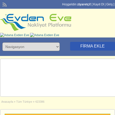
Hoşgeldin
ziyaretçi!
[
Kayıt Ol
|
Giriş
]
FIRMA EKLE
Anasayfa
»
Tüm Türkiye
»
423386