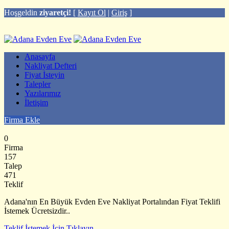
Hoşgeldin
ziyaretçi!
[
Kayıt Ol
|
Giriş
]
Anasayfa
Nakliyat Defteri
Fiyat İsteyin
Talepler
Yazılarımız
İletişim
Firma Ekle
0
Firma
157
Talep
471
Teklif
Adana'nın En Büyük Evden Eve Nakliyat Portalından Fiyat Teklifi
İstemek Ücretsizdir..
Teklif İstemek İçin Tıklayın