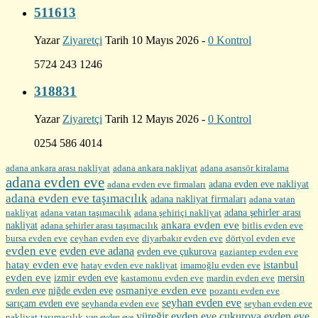
511613
Yazar
Ziyaretçi
Tarih 10 Mayıs 2026 -
0 Kontrol
5724 243 1246
318831
Yazar
Ziyaretçi
Tarih 12 Mayıs 2026 -
0 Kontrol
0254 586 4014
adana ankara arası nakliyat
adana ankara nakliyat
adana asansör kiralama
adana evden eve
adana evden eve firmaları
adana evden eve nakliyat
adana evden eve taşımacılık
adana nakliyat firmaları
adana vatan
nakliyat
adana şehirler arası
adana vatan taşımacılık
adana şehiriçi nakliyat
ankara evden eve
nakliyat
adana şehirler arası taşımacılık
bitlis evden eve
bursa evden eve
diyarbakır evden eve
ceyhan evden eve
dörtyol evden eve
evden eve
evden eve adana
evden eve çukurova
gaziantep evden eve
hatay evden eve
istanbul
hatay evden eve nakliyat
imamoğlu evden eve
evden eve
izmir evden eve
mersin
kastamonu evden eve
mardin evden eve
evden eve
osmaniye evden eve
niğde evden eve
pozantı evden eve
seyhan evden eve
sarıçam evden eve
seyhanda evden eve
seyhan evden eve
yüreğir evden eve
çukurova evden eve
nakliyat
taşımacılık
van evden eve