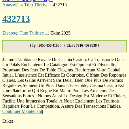
Anasayfa
»
Tüm Türkiye
»
432713
432713
Ziyaretçi
Tüm Türkiye
11 Ekim 2025
{ İŞ : 3055 856 4186 } { CEP : 7816 406 8038 }
J’aime L’ambiance Royale De Casinia Casino, Ca Transporte Dans
Un Palais Enchanteur. Le Catalogue Est Opulent Et Diversifie,
Proposant Des Jeux De Table Elegants. Renforcant Votre Capital
İnitial. L’assistance Est Efficace Et Courtoise, Offrant Des Reponses
Claires. Les Gains Arrivent Sans Delai, Bien Que Plus De Promos
Regulieres Seraient Un Plus. Dans L’ensemble, Casinia Casino Est
Une Plateforme Qui Regne En Maitre Pour Les Amateurs De
Sensations Fortes ! Notons Aussi Le Design Est Moderne Et Fluide,
Facilite Une İmmersion Totale. A Noter Egalement Les Tournois
Reguliers Pour La Competition, Assure Des Transactions Fiables.
Continuer Maintenant
|
Etiket