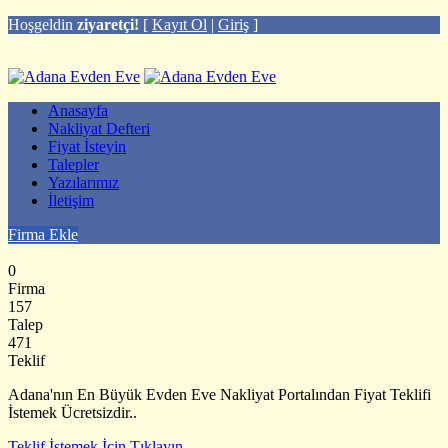
Hoşgeldin
ziyaretçi!
[
Kayıt Ol
|
Giriş
]
Anasayfa
Nakliyat Defteri
Fiyat İsteyin
Talepler
Yazılarımız
İletişim
Firma Ekle
0
Firma
157
Talep
471
Teklif
Adana'nın En Büyük Evden Eve Nakliyat Portalından Fiyat Teklifi
İstemek Ücretsizdir..
Teklif İstemek İçin Tıklayın