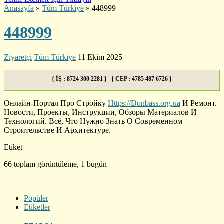
Anasayfa
»
Tüm Türkiye
»
448999
448999
Ziyaretçi
Tüm Türkiye
11 Ekim 2025
{ İŞ : 8724 300 2281 } { CEP : 4785 487 6726 }
Онлайн-Портал Про Стройку
Https://Donbass.org.ua
И Ремонт.
Новости, Проекты, Инструкции, Обзоры Материалов И
Технологий. Всё, Что Нужно Знать О Современном
Строительстве И Архитектуре.
Etiket
66 toplam görüntüleme, 1 bugün
Popüler
Etiketler