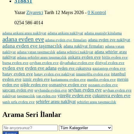
318831
Yazar
Ziyaretçi
Tarih 12 Mayıs 2026 -
0 Kontrol
0254 586 4014
adana ankara arası nakliyat
adana ankara nakliyat
adana asansör kiralama
adana evden eve
adana evden eve firmaları
adana evden eve nakliyat
adana evden eve taşımacılık
adana nakliyat firmaları
adana vatan
nakliyat
adana şehirler arası
adana vatan taşımacılık
adana şehiriçi nakliyat
ankara evden eve
nakliyat
adana şehirler arası taşımacılık
bitlis evden eve
bursa evden eve
diyarbakır evden eve
ceyhan evden eve
dörtyol evden eve
evden eve
evden eve adana
evden eve çukurova
gaziantep evden eve
hatay evden eve
istanbul
hatay evden eve nakliyat
imamoğlu evden eve
evden eve
izmir evden eve
mersin
kastamonu evden eve
mardin evden eve
evden eve
osmaniye evden eve
niğde evden eve
pozantı evden eve
seyhan evden eve
sarıçam evden eve
seyhanda evden eve
seyhan evden eve
yüreğir evden eve
çukurova evden eve
nakliyat
taşımacılık
van evden eve
şehirler arası nakliyat
şehirler arası taşımacılık
şanlı urfa evden eve
Arama Seri İlanlar