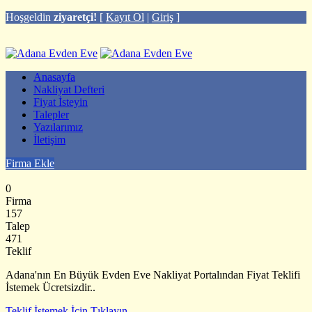
Hoşgeldin
ziyaretçi!
[
Kayıt Ol
|
Giriş
]
Anasayfa
Nakliyat Defteri
Fiyat İsteyin
Talepler
Yazılarımız
İletişim
Firma Ekle
0
Firma
157
Talep
471
Teklif
Adana'nın En Büyük Evden Eve Nakliyat Portalından Fiyat Teklifi
İstemek Ücretsizdir..
Teklif İstemek İçin Tıklayın