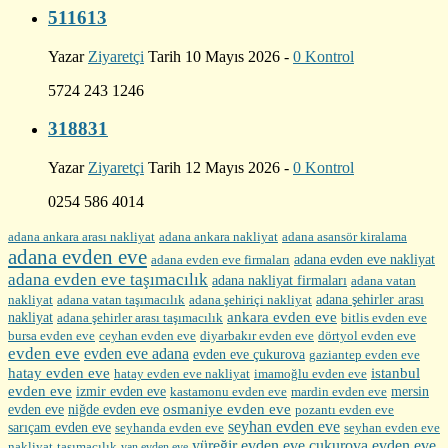
511613
Yazar
Ziyaretçi
Tarih 10 Mayıs 2026 -
0 Kontrol
5724 243 1246
318831
Yazar
Ziyaretçi
Tarih 12 Mayıs 2026 -
0 Kontrol
0254 586 4014
adana ankara arası nakliyat
adana ankara nakliyat
adana asansör kiralama
adana evden eve
adana evden eve firmaları
adana evden eve nakliyat
adana evden eve taşımacılık
adana nakliyat firmaları
adana vatan
nakliyat
adana şehirler arası
adana vatan taşımacılık
adana şehiriçi nakliyat
ankara evden eve
nakliyat
adana şehirler arası taşımacılık
bitlis evden eve
bursa evden eve
diyarbakır evden eve
ceyhan evden eve
dörtyol evden eve
evden eve
evden eve adana
evden eve çukurova
gaziantep evden eve
hatay evden eve
istanbul
hatay evden eve nakliyat
imamoğlu evden eve
evden eve
izmir evden eve
mersin
kastamonu evden eve
mardin evden eve
evden eve
osmaniye evden eve
niğde evden eve
pozantı evden eve
seyhan evden eve
sarıçam evden eve
seyhanda evden eve
seyhan evden eve
yüreğir evden eve
çukurova evden eve
nakliyat
taşımacılık
van evden eve