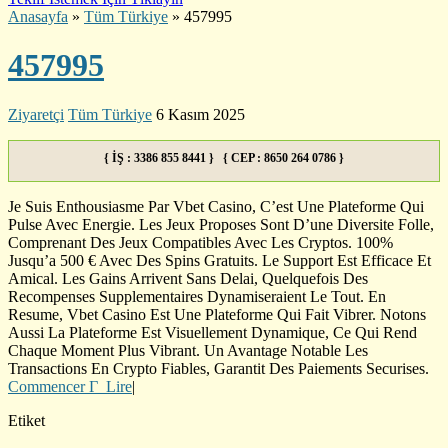
Anasayfa
»
Tüm Türkiye
»
457995
457995
Ziyaretçi
Tüm Türkiye
6 Kasım 2025
{ İŞ : 3386 855 8441 } { CEP : 8650 264 0786 }
Je Suis Enthousiasme Par Vbet Casino, C’est Une Plateforme Qui
Pulse Avec Energie. Les Jeux Proposes Sont D’une Diversite Folle,
Comprenant Des Jeux Compatibles Avec Les Cryptos. 100%
Jusqu’a 500 € Avec Des Spins Gratuits. Le Support Est Efficace Et
Amical. Les Gains Arrivent Sans Delai, Quelquefois Des
Recompenses Supplementaires Dynamiseraient Le Tout. En
Resume, Vbet Casino Est Une Plateforme Qui Fait Vibrer. Notons
Aussi La Plateforme Est Visuellement Dynamique, Ce Qui Rend
Chaque Moment Plus Vibrant. Un Avantage Notable Les
Transactions En Crypto Fiables, Garantit Des Paiements Securises.
Commencer Г Lire
|
Etiket