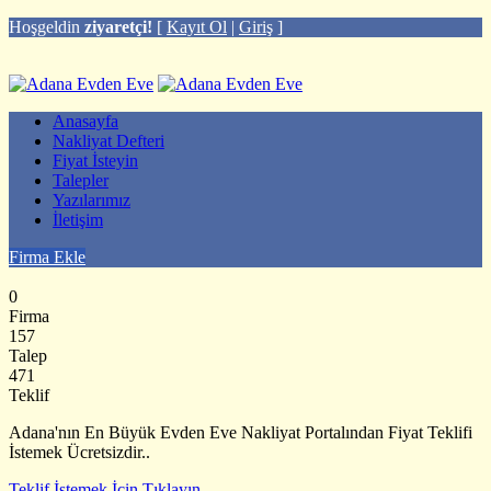
Hoşgeldin
ziyaretçi!
[
Kayıt Ol
|
Giriş
]
Anasayfa
Nakliyat Defteri
Fiyat İsteyin
Talepler
Yazılarımız
İletişim
Firma Ekle
0
Firma
157
Talep
471
Teklif
Adana'nın En Büyük Evden Eve Nakliyat Portalından Fiyat Teklifi
İstemek Ücretsizdir..
Teklif İstemek İçin Tıklayın