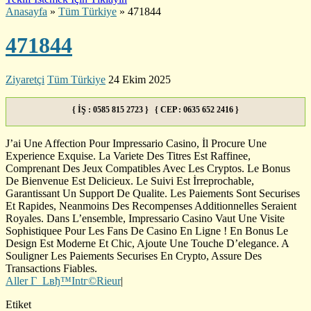
Anasayfa
»
Tüm Türkiye
»
471844
471844
Ziyaretçi
Tüm Türkiye
24 Ekim 2025
{ İŞ : 0585 815 2723 } { CEP : 0635 652 2416 }
J’ai Une Affection Pour Impressario Casino, İl Procure Une
Experience Exquise. La Variete Des Titres Est Raffinee,
Comprenant Des Jeux Compatibles Avec Les Cryptos. Le Bonus
De Bienvenue Est Delicieux. Le Suivi Est İrreprochable,
Garantissant Un Support De Qualite. Les Paiements Sont Securises
Et Rapides, Neanmoins Des Recompenses Additionnelles Seraient
Royales. Dans L’ensemble, Impressario Casino Vaut Une Visite
Sophistiquee Pour Les Fans De Casino En Ligne ! En Bonus Le
Design Est Moderne Et Chic, Ajoute Une Touche D’elegance. A
Souligner Les Paiements Securises En Crypto, Assure Des
Transactions Fiables.
Aller Г Lвђ™Intг©Rieur
|
Etiket