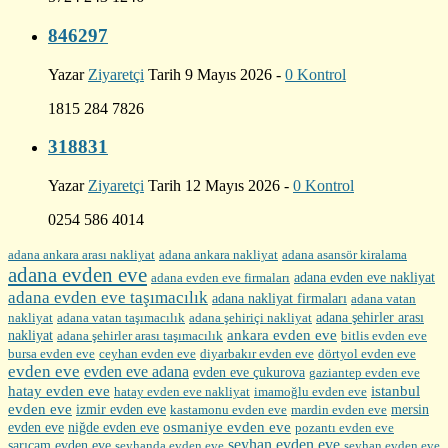
846297
Yazar
Ziyaretçi
Tarih 9 Mayıs 2026 -
0 Kontrol
1815 284 7826
318831
Yazar
Ziyaretçi
Tarih 12 Mayıs 2026 -
0 Kontrol
0254 586 4014
adana ankara arası nakliyat
adana ankara nakliyat
adana asansör kiralama
adana evden eve
adana evden eve firmaları
adana evden eve nakliyat
adana evden eve taşımacılık
adana nakliyat firmaları
adana vatan
nakliyat
adana şehirler arası
adana vatan taşımacılık
adana şehiriçi nakliyat
ankara evden eve
nakliyat
adana şehirler arası taşımacılık
bitlis evden eve
bursa evden eve
diyarbakır evden eve
ceyhan evden eve
dörtyol evden eve
evden eve
evden eve adana
evden eve çukurova
gaziantep evden eve
hatay evden eve
istanbul
hatay evden eve nakliyat
imamoğlu evden eve
evden eve
izmir evden eve
mersin
kastamonu evden eve
mardin evden eve
evden eve
osmaniye evden eve
niğde evden eve
pozantı evden eve
seyhan evden eve
sarıçam evden eve
seyhanda evden eve
seyhan evden eve