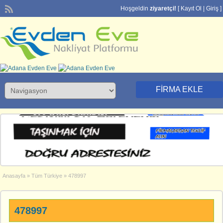
Hoşgeldin
ziyaretçi!
[
Kayıt Ol
|
Giriş
]
FIRMA EKLE
Anasayfa
»
Tüm Türkiye
»
478997
478997