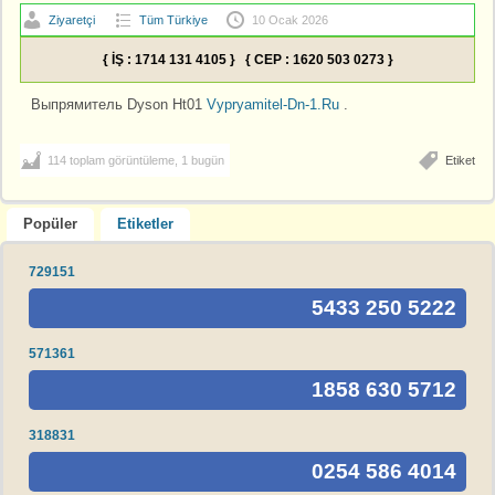
Ziyaretçi
Tüm Türkiye
10 Ocak 2026
{ İŞ : 1714 131 4105 } { CEP : 1620 503 0273 }
Выпрямитель Dyson Ht01
Vypryamitel-Dn-1.Ru
.
114 toplam görüntüleme, 1 bugün
Etiket
Popüler
Etiketler
729151
5433 250 5222
571361
1858 630 5712
318831
0254 586 4014