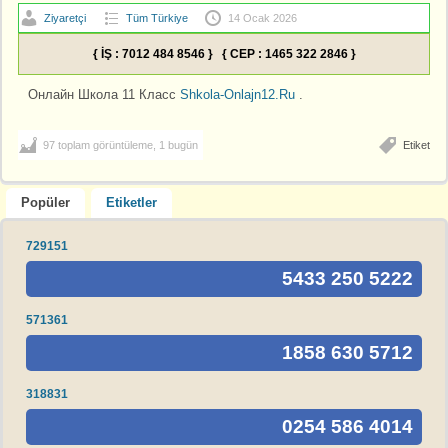
Ziyaretçi
Tüm Türkiye
14 Ocak 2026
{ İŞ : 7012 484 8546 } { CEP : 1465 322 2846 }
Онлайн Школа 11 Класс
Shkola-Onlajn12.Ru
.
97 toplam görüntüleme, 1 bugün
Etiket
Popüler
Etiketler
729151
5433 250 5222
571361
1858 630 5712
318831
0254 586 4014