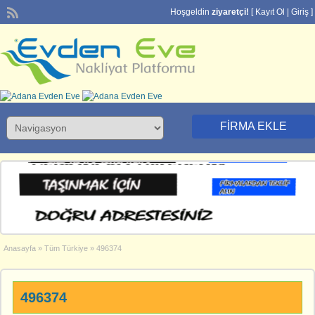
Hoşgeldin
ziyaretçi!
[
Kayıt Ol
|
Giriş
]
FIRMA EKLE
Anasayfa
»
Tüm Türkiye
»
496374
496374