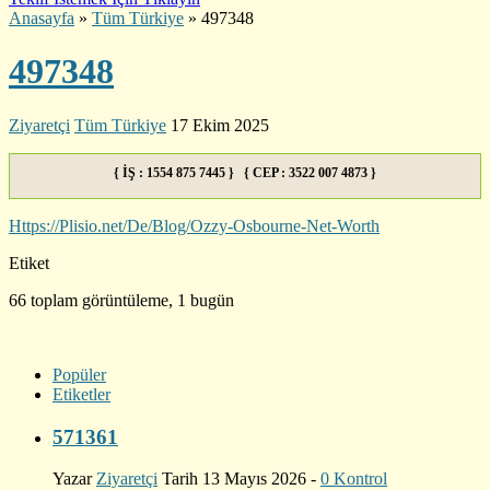
Anasayfa
»
Tüm Türkiye
»
497348
497348
Ziyaretçi
Tüm Türkiye
17 Ekim 2025
{ İŞ : 1554 875 7445 } { CEP : 3522 007 4873 }
Https://Plisio.net/De/Blog/Ozzy-Osbourne-Net-Worth
Etiket
66 toplam görüntüleme, 1 bugün
Popüler
Etiketler
571361
Yazar
Ziyaretçi
Tarih 13 Mayıs 2026 -
0 Kontrol