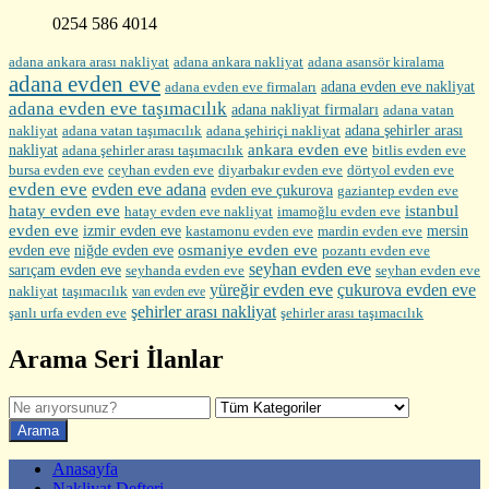
0254 586 4014
adana ankara arası nakliyat
adana ankara nakliyat
adana asansör kiralama
adana evden eve
adana evden eve firmaları
adana evden eve nakliyat
adana evden eve taşımacılık
adana nakliyat firmaları
adana vatan
nakliyat
adana şehirler arası
adana vatan taşımacılık
adana şehiriçi nakliyat
ankara evden eve
nakliyat
adana şehirler arası taşımacılık
bitlis evden eve
bursa evden eve
diyarbakır evden eve
ceyhan evden eve
dörtyol evden eve
evden eve
evden eve adana
evden eve çukurova
gaziantep evden eve
hatay evden eve
istanbul
hatay evden eve nakliyat
imamoğlu evden eve
evden eve
izmir evden eve
mersin
kastamonu evden eve
mardin evden eve
evden eve
osmaniye evden eve
niğde evden eve
pozantı evden eve
seyhan evden eve
sarıçam evden eve
seyhanda evden eve
seyhan evden eve
yüreğir evden eve
çukurova evden eve
nakliyat
taşımacılık
van evden eve
şehirler arası nakliyat
şehirler arası taşımacılık
şanlı urfa evden eve
Arama Seri İlanlar
Anasayfa
Nakliyat Defteri