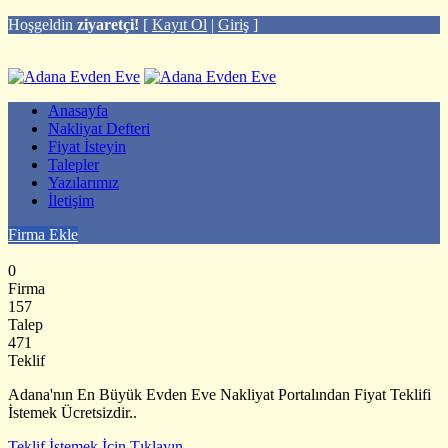
Hoşgeldin
ziyaretçi!
[
Kayıt Ol
|
Giriş
]
Anasayfa
Nakliyat Defteri
Fiyat İsteyin
Talepler
Yazılarımız
İletişim
Firma Ekle
0
Firma
157
Talep
471
Teklif
Adana'nın En Büyük Evden Eve Nakliyat Portalından Fiyat Teklifi
İstemek Ücretsizdir..
Teklif İstemek İçin Tıklayın