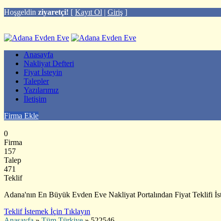
Hoşgeldin
ziyaretçi!
[
Kayıt Ol
|
Giriş
]
Anasayfa
Nakliyat Defteri
Fiyat İsteyin
Talepler
Yazılarımız
İletişim
Firma Ekle
0
Firma
157
Talep
471
Teklif
Adana'nın En Büyük Evden Eve Nakliyat Portalından Fiyat Teklifi İst
Teklif İstemek İçin Tıklayın
Anasayfa
»
Tüm Türkiye
»
522546