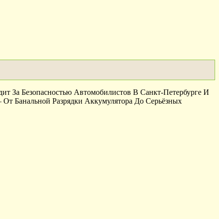
т За Безопасностью Автомобилистов В Санкт-Петербурге И
 От Банальной Разрядки Аккумулятора До Серьёзных