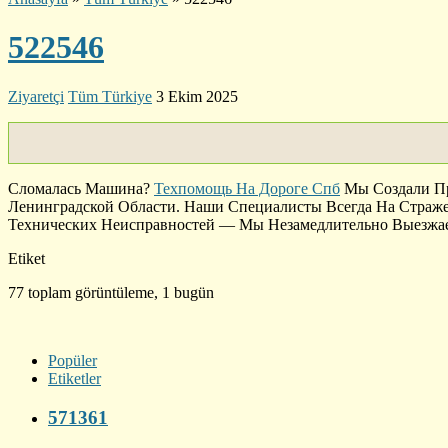
522546
Ziyaretçi
Tüm Türkiye
3 Ekim 2025
Сломалась Машина?
Техпомощь На Дороге Спб
Мы Создали Пр
Ленинградской Области. Наши Специалисты Всегда На Страж
Технических Неисправностей — Мы Незамедлительно Выезжае
Etiket
77 toplam görüntüleme, 1 bugün
Popüler
Etiketler
571361