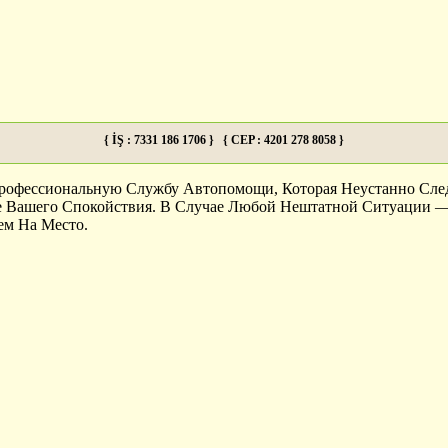
{ İŞ : 7331 186 1706 } { CEP : 4201 278 8058 }
офессиональную Службу Автопомощи, Которая Неустанно Следи
е Вашего Спокойствия. В Случае Любой Нештатной Ситуации —
м На Место.