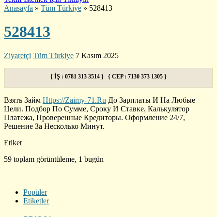
Anasayfa
»
Tüm Türkiye
»
528413
528413
Ziyaretçi
Tüm Türkiye
7 Kasım 2025
{ İŞ : 0781 313 3514 } { CEP : 7130 373 1305 }
Взять Займ
Https://Zaimy-71.Ru
До Зарплаты И На Любые
Цели. Подбор По Сумме, Сроку И Ставке, Калькулятор
Платежа, Проверенные Кредиторы. Оформление 24/7,
Решение За Несколько Минут.
Etiket
59 toplam görüntüleme, 1 bugün
Popüler
Etiketler