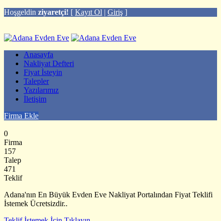
Hoşgeldin
ziyaretçi!
[
Kayıt Ol
|
Giriş
]
Anasayfa
Nakliyat Defteri
Fiyat İsteyin
Talepler
Yazılarımız
İletişim
Firma Ekle
0
Firma
157
Talep
471
Teklif
Adana'nın En Büyük Evden Eve Nakliyat Portalından Fiyat Teklifi
İstemek Ücretsizdir..
Teklif İstemek İçin Tıklayın