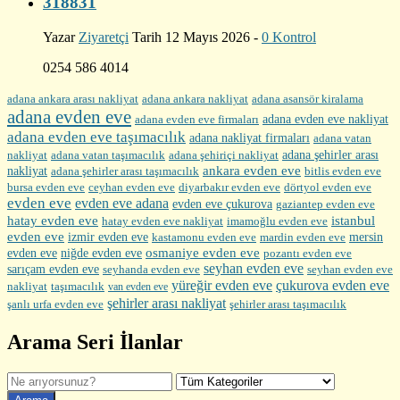
318831
Yazar
Ziyaretçi
Tarih 12 Mayıs 2026 -
0 Kontrol
0254 586 4014
adana ankara arası nakliyat
adana ankara nakliyat
adana asansör kiralama
adana evden eve
adana evden eve firmaları
adana evden eve nakliyat
adana evden eve taşımacılık
adana nakliyat firmaları
adana vatan
nakliyat
adana şehirler arası
adana vatan taşımacılık
adana şehiriçi nakliyat
ankara evden eve
nakliyat
adana şehirler arası taşımacılık
bitlis evden eve
bursa evden eve
diyarbakır evden eve
ceyhan evden eve
dörtyol evden eve
evden eve
evden eve adana
evden eve çukurova
gaziantep evden eve
hatay evden eve
istanbul
hatay evden eve nakliyat
imamoğlu evden eve
evden eve
izmir evden eve
mersin
kastamonu evden eve
mardin evden eve
evden eve
osmaniye evden eve
niğde evden eve
pozantı evden eve
seyhan evden eve
sarıçam evden eve
seyhanda evden eve
seyhan evden eve
yüreğir evden eve
çukurova evden eve
nakliyat
taşımacılık
van evden eve
şehirler arası nakliyat
şehirler arası taşımacılık
şanlı urfa evden eve
Arama Seri İlanlar