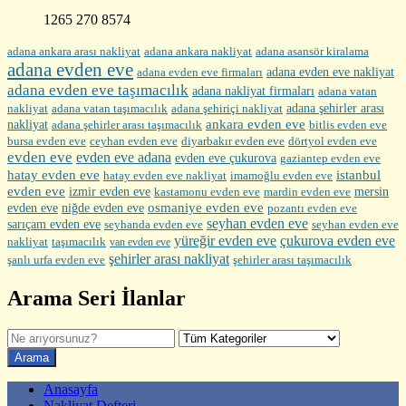
1265 270 8574
adana ankara arası nakliyat
adana ankara nakliyat
adana asansör kiralama
adana evden eve
adana evden eve firmaları
adana evden eve nakliyat
adana evden eve taşımacılık
adana nakliyat firmaları
adana vatan
nakliyat
adana şehirler arası
adana vatan taşımacılık
adana şehiriçi nakliyat
ankara evden eve
nakliyat
adana şehirler arası taşımacılık
bitlis evden eve
bursa evden eve
diyarbakır evden eve
ceyhan evden eve
dörtyol evden eve
evden eve
evden eve adana
evden eve çukurova
gaziantep evden eve
hatay evden eve
istanbul
hatay evden eve nakliyat
imamoğlu evden eve
evden eve
izmir evden eve
mersin
kastamonu evden eve
mardin evden eve
evden eve
osmaniye evden eve
niğde evden eve
pozantı evden eve
seyhan evden eve
sarıçam evden eve
seyhanda evden eve
seyhan evden eve
yüreğir evden eve
çukurova evden eve
nakliyat
taşımacılık
van evden eve
şehirler arası nakliyat
şehirler arası taşımacılık
şanlı urfa evden eve
Arama Seri İlanlar
Anasayfa
Nakliyat Defteri