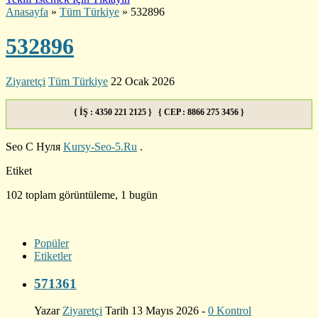
Anasayfa
»
Tüm Türkiye
»
532896
532896
Ziyaretçi
Tüm Türkiye
22 Ocak 2026
{ İŞ : 4350 221 2125 } { CEP : 8866 275 3456 }
Seo С Нуля
Kursy-Seo-5.Ru
.
Etiket
102 toplam görüntüleme, 1 bugün
Popüler
Etiketler
571361
Yazar
Ziyaretçi
Tarih 13 Mayıs 2026 -
0 Kontrol