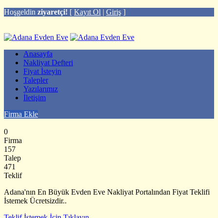
Hoşgeldin
ziyaretçi!
[
Kayıt Ol
|
Giriş
]
Anasayfa
Nakliyat Defteri
Fiyat İsteyin
Talepler
Yazılarımız
İletişim
Firma Ekle
0
Firma
157
Talep
471
Teklif
Adana'nın En Büyük Evden Eve Nakliyat Portalından Fiyat Teklifi
İstemek Ücretsizdir..
Teklif İstemek İçin Tıklayın