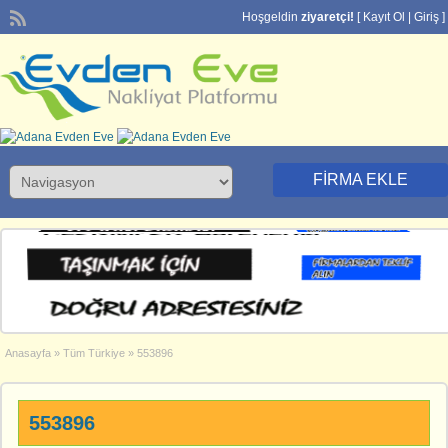
Hoşgeldin
ziyaretçi!
[
Kayıt Ol
|
Giriş
]
FIRMA EKLE
Anasayfa
»
Tüm Türkiye
»
553896
553896