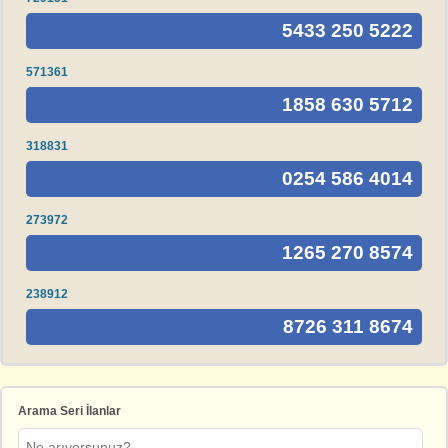
5433 250 5222
571361
1858 630 5712
318831
0254 586 4014
273972
1265 270 8574
238912
8726 311 8674
Arama Seri İlanlar