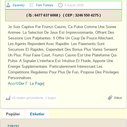
Ziyaretçi
Tüm Türkiye
5 Kasım 2025
{ İŞ : 6477 637 6068 } { CEP : 3246 550 4275 }
Je Suis Captive Par Frumzi Casino, Ca Pulse Comme Une Soiree
Animee. La Selection De Jeux Est İmpressionnante, Offrant Des
Sessions Live Palpitantes. Il Offre Un Coup De Pouce Allechant.
Les Agents Repondent Avec Rapidite. Les Paiements Sont
Securises Et Rapides, Cependant Des Bonus Plus Varies Seraient
Un Plus. Pour Faire Court, Frumzi Casino Est Une Plateforme Qui
Pulse. A Signaler L’interface Est İntuitive Et Fluide, Apporte Une
Energie Supplementaire. Particulierement İnteressant Les
Competitions Regulieres Pour Plus De Fun, Propose Des Privileges
Personnalises.
Accг©Der Г La Page
|
63 toplam görüntüleme, 1 bugün
Etiket
Popüler
Etiketler
729151