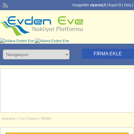
Hoşgeldin
ziyaretçi!
[
Kayıt Ol
|
Giriş
]
FIRMA EKLE
Anasayfa
»
Tüm Türkiye
»
556967