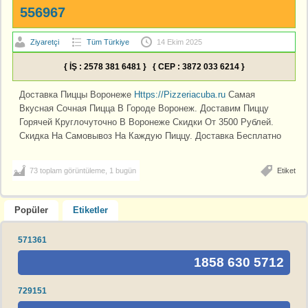
556967
Ziyaretçi
Tüm Türkiye
14 Ekim 2025
{ İŞ : 2578 381 6481 } { CEP : 3872 033 6214 }
Доставка Пиццы Воронеже
Https://Pizzeriacuba.ru
Самая
Вкусная Сочная Пицца В Городе Воронеж. Доставим Пиццу
Горячей Круглочуточно В Воронеже Скидки От 3500 Рублей.
Скидка На Самовывоз На Каждую Пиццу. Доставка Бесплатно
73 toplam görüntüleme, 1 bugün
Etiket
Popüler
Etiketler
571361
1858 630 5712
729151