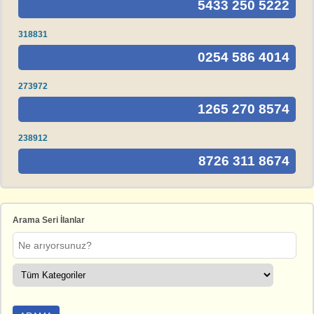
5433 250 5222
318831
0254 586 4014
273972
1265 270 8574
238912
8726 311 8674
Arama Seri İlanlar