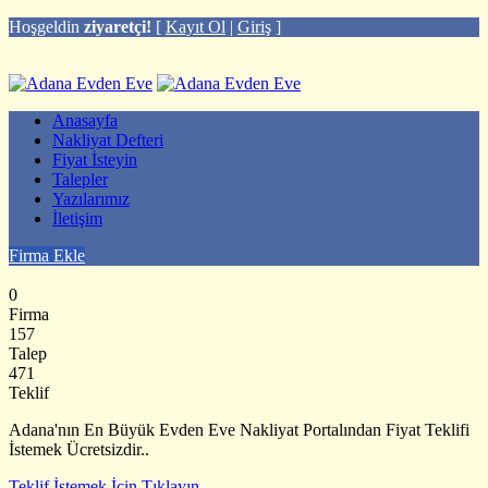
Hoşgeldin
ziyaretçi!
[
Kayıt Ol
|
Giriş
]
Anasayfa
Nakliyat Defteri
Fiyat İsteyin
Talepler
Yazılarımız
İletişim
Firma Ekle
0
Firma
157
Talep
471
Teklif
Adana'nın En Büyük Evden Eve Nakliyat Portalından Fiyat Teklifi
İstemek Ücretsizdir..
Teklif İstemek İçin Tıklayın