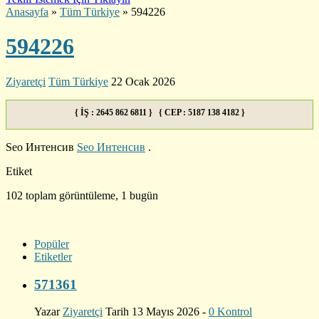
Anasayfa
»
Tüm Türkiye
»
594226
594226
Ziyaretçi
Tüm Türkiye
22 Ocak 2026
{ İŞ : 2645 862 6811 } { CEP : 5187 138 4182 }
Seo Интенсив
Seo Интенсив
.
Etiket
102 toplam görüntüleme, 1 bugün
Popüler
Etiketler
571361
Yazar
Ziyaretçi
Tarih 13 Mayıs 2026 -
0 Kontrol