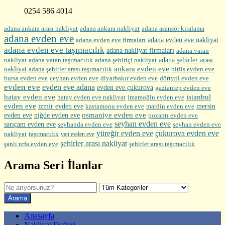
0254 586 4014
adana ankara arası nakliyat
adana ankara nakliyat
adana asansör kiralama
adana evden eve
adana evden eve firmaları
adana evden eve nakliyat
adana evden eve taşımacılık
adana nakliyat firmaları
adana vatan
nakliyat
adana şehirler arası
adana vatan taşımacılık
adana şehiriçi nakliyat
ankara evden eve
nakliyat
adana şehirler arası taşımacılık
bitlis evden eve
bursa evden eve
diyarbakır evden eve
ceyhan evden eve
dörtyol evden eve
evden eve
evden eve adana
evden eve çukurova
gaziantep evden eve
hatay evden eve
istanbul
hatay evden eve nakliyat
imamoğlu evden eve
evden eve
izmir evden eve
mersin
kastamonu evden eve
mardin evden eve
evden eve
osmaniye evden eve
niğde evden eve
pozantı evden eve
seyhan evden eve
sarıçam evden eve
seyhanda evden eve
seyhan evden eve
yüreğir evden eve
çukurova evden eve
nakliyat
taşımacılık
van evden eve
şehirler arası nakliyat
şehirler arası taşımacılık
şanlı urfa evden eve
Arama Seri İlanlar
Anasayfa
Nakliyat Defteri