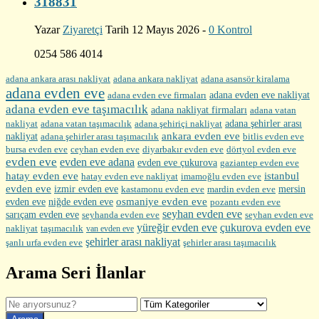
318831
Yazar
Ziyaretçi
Tarih 12 Mayıs 2026 -
0 Kontrol
0254 586 4014
adana ankara arası nakliyat
adana ankara nakliyat
adana asansör kiralama
adana evden eve
adana evden eve firmaları
adana evden eve nakliyat
adana evden eve taşımacılık
adana nakliyat firmaları
adana vatan
nakliyat
adana şehirler arası
adana vatan taşımacılık
adana şehiriçi nakliyat
ankara evden eve
nakliyat
adana şehirler arası taşımacılık
bitlis evden eve
bursa evden eve
diyarbakır evden eve
ceyhan evden eve
dörtyol evden eve
evden eve
evden eve adana
evden eve çukurova
gaziantep evden eve
hatay evden eve
istanbul
hatay evden eve nakliyat
imamoğlu evden eve
evden eve
izmir evden eve
mersin
kastamonu evden eve
mardin evden eve
evden eve
osmaniye evden eve
niğde evden eve
pozantı evden eve
seyhan evden eve
sarıçam evden eve
seyhanda evden eve
seyhan evden eve
yüreğir evden eve
çukurova evden eve
nakliyat
taşımacılık
van evden eve
şehirler arası nakliyat
şehirler arası taşımacılık
şanlı urfa evden eve
Arama Seri İlanlar