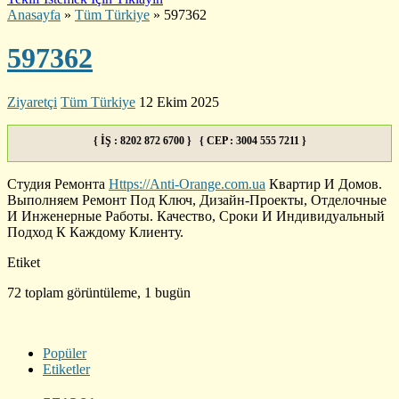
Anasayfa
»
Tüm Türkiye
»
597362
597362
Ziyaretçi
Tüm Türkiye
12 Ekim 2025
{ İŞ : 8202 872 6700 } { CEP : 3004 555 7211 }
Студия Ремонта
Https://Anti-Orange.com.ua
Квартир И Домов.
Выполняем Ремонт Под Ключ, Дизайн-Проекты, Отделочные
И Инженерные Работы. Качество, Сроки И Индивидуальный
Подход К Каждому Клиенту.
Etiket
72 toplam görüntüleme, 1 bugün
Popüler
Etiketler