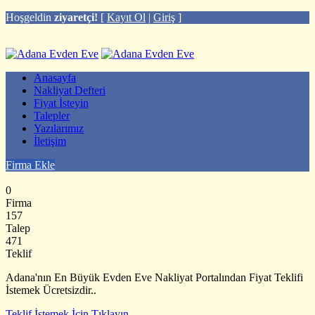
Hoşgeldin
ziyaretçi!
[
Kayıt Ol
|
Giriş
]
Anasayfa
Nakliyat Defteri
Fiyat İsteyin
Talepler
Yazılarımız
İletişim
Firma Ekle
0
Firma
157
Talep
471
Teklif
Adana'nın En Büyük Evden Eve Nakliyat Portalından Fiyat Teklifi
İstemek Ücretsizdir..
Teklif İstemek İçin Tıklayın