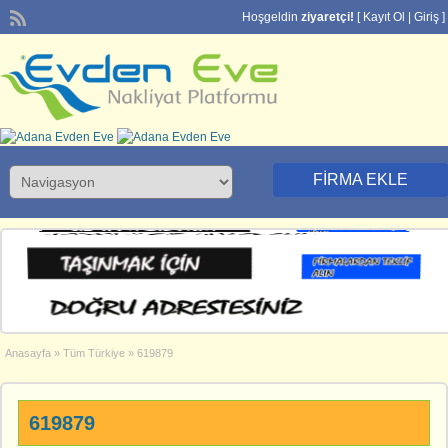
Hoşgeldin
ziyaretçi!
[
Kayıt Ol
|
Giriş
]
FIRMA EKLE
Anasayfa
»
Tüm Türkiye
»
619879
619879