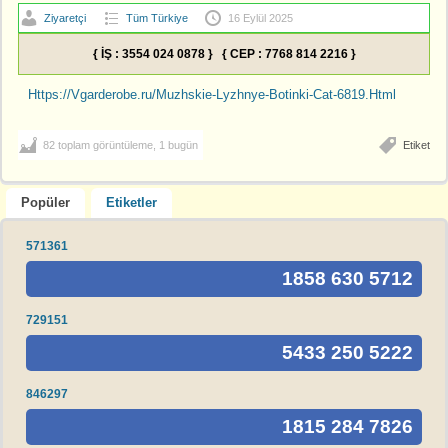
Ziyaretçi
Tüm Türkiye
16 Eylül 2025
{ İŞ : 3554 024 0878 } { CEP : 7768 814 2216 }
Https://Vgarderobe.ru/Muzhskie-Lyzhnye-Botinki-Cat-6819.Html
82 toplam görüntüleme, 1 bugün
Etiket
Popüler
Etiketler
571361
1858 630 5712
729151
5433 250 5222
846297
1815 284 7826