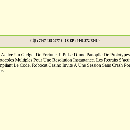
{ İŞ : 7767 428 5577 } { CEP : 4441 372 7341 }
Active Un Gadget De Fortune. Il Pulse D’une Panoplie De Prototypes İ
tocoles Multiples Pour Une Resolution İnstantanee. Les Retraits S’a
pilant Le Code, Robocat Casino İnvite A Une Session Sans Crash Pour
ie.