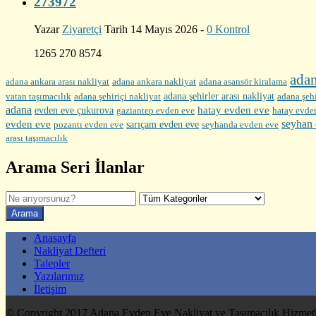
273972
Yazar
Ziyaretçi
Tarih 14 Mayıs 2026 -
0 Kontrol
1265 270 8574
ada
adana ankara arası nakliyat
adana ankara nakliyat
adana asansör kiralama
adana şehirler arası nakliyat
vatan taşımacılık
adana şehiriçi nakliyat
adana şehi
adana
hatay evden eve
evden eve çukurova
gaziantep evden eve
hatay evde
seyhan 
evden eve
sarıçam evden eve
pozantı evden eve
seyhanda evden eve
arası taşımacılık
Arama Seri İlanlar
Anasayfa
Nakliyat Defteri
Talepler
Yazılarımız
İletişim
© Copyright 2017 Adana Evden Eve Nakliyat ve Taşımacılık Hizmetl