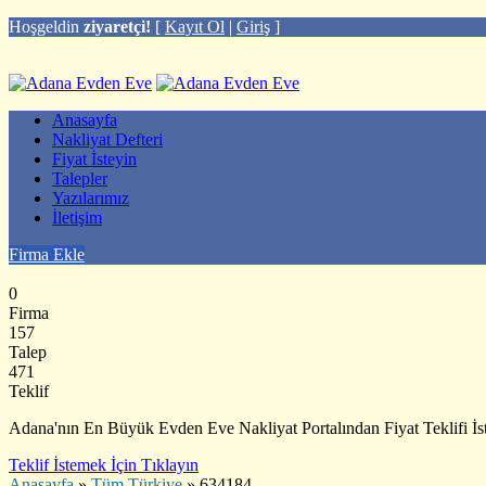
Hoşgeldin
ziyaretçi!
[
Kayıt Ol
|
Giriş
]
Anasayfa
Nakliyat Defteri
Fiyat İsteyin
Talepler
Yazılarımız
İletişim
Firma Ekle
0
Firma
157
Talep
471
Teklif
Adana'nın En Büyük Evden Eve Nakliyat Portalından Fiyat Teklifi İst
Teklif İstemek İçin Tıklayın
Anasayfa
»
Tüm Türkiye
»
634184