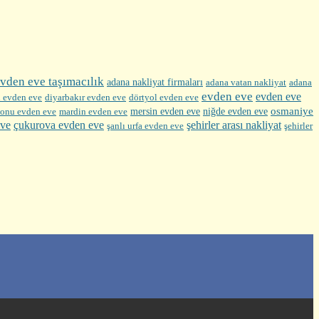
vden eve taşımacılık
adana nakliyat firmaları
adana vatan nakliyat
adana
evden eve
evden eve
diyarbakır evden eve
 evden eve
dörtyol evden eve
mersin evden eve
osmaniye
onu evden eve
mardin evden eve
niğde evden eve
eve
şehirler arası nakliyat
çukurova evden eve
şehirler
şanlı urfa evden eve