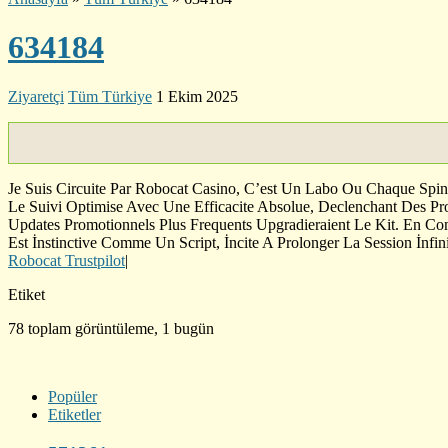
634184
Ziyaretçi
Tüm Türkiye
1 Ekim 2025
Je Suis Circuite Par Robocat Casino, C’est Un Labo Ou Chaque Spin 
Le Suivi Optimise Avec Une Efficacite Absolue, Declenchant Des Pro
Updates Promotionnels Plus Frequents Upgradieraient Le Kit. En Com
Est İnstinctive Comme Un Script, İncite A Prolonger La Session İnfin
Robocat Trustpilot
|
Etiket
78 toplam görüntüleme, 1 bugün
Popüler
Etiketler