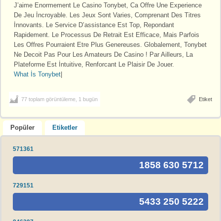
J’aime Enormement Le Casino Tonybet, Ca Offre Une Experience
De Jeu İncroyable. Les Jeux Sont Varies, Comprenant Des Titres
İnnovants. Le Service D’assistance Est Top, Repondant
Rapidement. Le Processus De Retrait Est Efficace, Mais Parfois
Les Offres Pourraient Etre Plus Genereuses. Globalement, Tonybet
Ne Decoit Pas Pour Les Amateurs De Casino ! Par Ailleurs, La
Plateforme Est İntuitive, Renforcant Le Plaisir De Jouer.
What İs Tonybet
|
77 toplam görüntüleme, 1 bugün
Etiket
Popüler
Etiketler
571361
1858 630 5712
729151
5433 250 5222