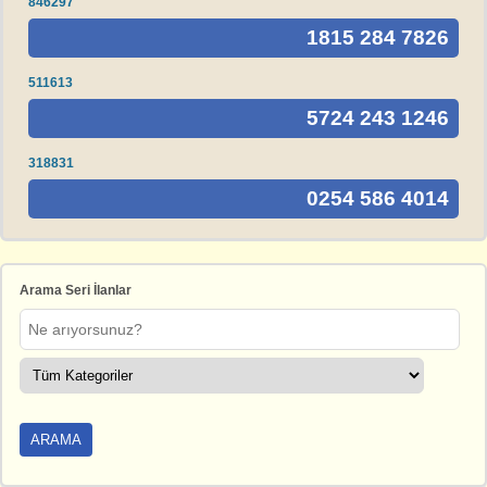
846297
1815 284 7826
511613
5724 243 1246
318831
0254 586 4014
Arama Seri İlanlar