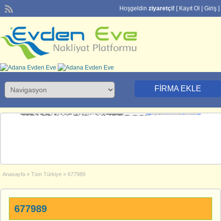
Hoşgeldin
ziyaretçi!
[
Kayıt Ol
|
Giriş
]
FIRMA EKLE
Anasayfa
»
Tüm Türkiye
»
677989
677989