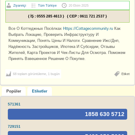
Ziyaretçi
Tüm Türkiye
20 Ekim 2025
{ İŞ : 0555 285 4613 } { CEP : 0611 721 2537 }
Все О Коттеджных Посёлках
Https://Cottagecommunity.ru
Как
Выбрать Локацию, Проверить Инфраструктуру И
Коммуникации, Понять Цены И Налоги. Сравнение Ижс/Днп,
Надёжность Застройщиков, Ипотека И Субсидии, Отзывы
Жителей, Карта Проектов И Чек-Листы Для Осмотра. Поможем
Принять Взвешенное Решение О Покупке.
68 toplam görüntüleme, 1 bugün
Etiket
Popüler
Etiketler
571361
1858 630 5712
729151