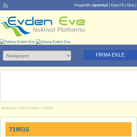
Hoşgeldin
ziyaretçi!
[
Kayıt Ol
|
Giriş
]
FIRMA EKLE
Anasayfa
»
Tüm Türkiye
»
719515
719515